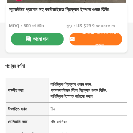
স্যান্ডউইচ প্যানেল সহ কাস্টমাইজড প্রিফ্যাব ইস্পাত গুদাম বিল্ডিং
MOQ：500 বর্গ মিটার
মূল্য：US $29.9 square meter
আমাদের সাথে যোগাযোগ
ভালো দাম
করুন
পণ্যের বর্ণনা
বাণিজ্যিক প্রিফ্যাব গুদাম ভবন
,
লক্ষণীয় করা:
গ্যালভানাইজড স্টিল প্রিফ্যাব গুদাম বিল্ডিং
,
বাণিজ্যিক ইস্পাত কাঠামো গুদাম
উৎপত্তি স্থল
চীন
ডেলিভারি সময়
45 কর্মদিবস