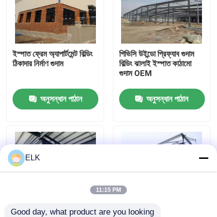
কারখানা পরিদর্শন
ইস্পাত ফ্রেম অ্যাপার্টমেন্ট বিল্ডিং
পিভিসি উইন্ডো প্রিফ্যাব গুদাম
গুণমান নিয়ন্ত্রণ
ঠিকাদার নির্মাণ গুদাম
বিল্ডিং ঝালাই ইস্পাত কাঠামো
গুদাম OEM
আমাদের সাথে যোগাযোগ
অনুসন্ধান পাঠান
অনুসন্ধান পাঠান
খবর
মামলা
ELK
একটি উদ্ধৃতি অনুরোধ করুন
11:15 PM
ইস্পাত কাঠামো গুদাম
Good day, what product are you looking 