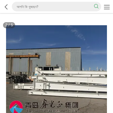
2
/
5