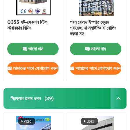
Q355 হট-সেকশন স্টিল
গরম রোলড ইস্পাত ফ্রেম
স্ট্রাকচার বিল্ডিং
গ্যারেজ, যা স্লাইডিং বা রোলিং
দরজা সহ
ভালো দাম
ভালো দাম
আমাদের সাথে যোগাযোগ করুন
আমাদের সাথে যোগাযোগ করুন
প্রিফ্যাব গুদাম ভবন
(39)