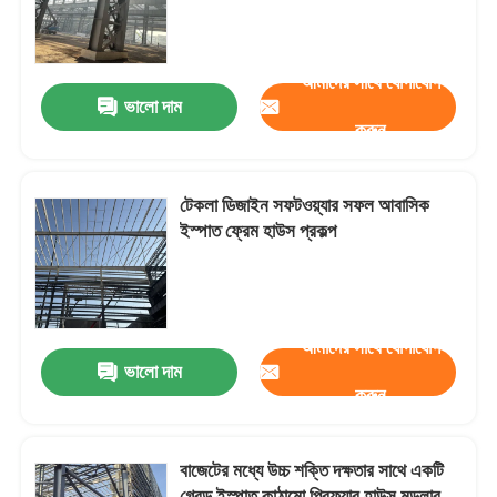
কারখানা পরিদর্শন
আমাদের সাথে যোগাযোগ
ভালো দাম
করুন
গুণমান নিয়ন্ত্রণ
আমাদের সাথে যোগাযোগ
টেকলা ডিজাইন সফটওয়্যার সফল আবাসিক
ইস্পাত ফ্রেম হাউস প্রকল্প
খবর
মামলা
আমাদের সাথে যোগাযোগ
ভালো দাম
করুন
একটি উদ্ধৃতি অনুরোধ করুন
বাজেটের মধ্যে উচ্চ শক্তি দক্ষতার সাথে একটি
ইস্পাত কাঠামো গুদাম
গ্রেড ইস্পাত কাঠামো প্রিফ্যাব হাউস মডুলার