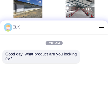
আইএসও গবাদি পশু ফার্ম হাউস
H সেকশন ইস্পাত বাণিজ্যিক
ELK
প্রিফ্যাব্রিকেটেড ইস্পাত কাঠামো
চিকেন হাউস প্রিফ্যাব্রিকেটেড
পোল্ট্রি ফার্ম হাউস
ইস্পাত কাঠামো
7:05 AM
ভালো দাম
ভালো দাম
Good day, what product are you looking 
for?
আমাদের সাথে যোগাযোগ করুন
আমাদের সাথে যোগাযোগ করুন
আরো দেখুন
বাড়ি
আমাদের সম্পর্কে
আমাদের সাথে যোগাযোগ করুন
Desktop Site
সাইট ম্যাপ
গোপনীয়তা নীতি