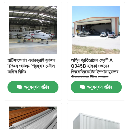
মাল্টিফাংশনাল এয়ারক্রাফ্ট হ্যাঙ্গার
অগ্নি প্রতিরোধের শ্রেণী A
বিল্ডিংস ওডিএম প্রিফ্যাব মেটাল
Q345B হালকা ওজনের
অফিস বিল্ডিং
প্রিফেব্রিকেটেড ইস্পাত হ্যাঙ্গার
স্ট্রাকচারাল স্টিল হ্যাঙ্গার
অনুসন্ধান পাঠান
অনুসন্ধান পাঠান
বাড়ি
পণ্য
আমাদের সম্বন্ধে