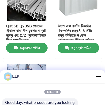
কারখানা পরিদর্শন
Q355B Q235B গ্রেডের
উচ্চতা এবং কাস্টম ডিজাইন
গুণমান নিয়ন্ত্রণ
স্ট্রাকচারাল স্টিল হ্যাঙ্গার সাশ্রয়ী
বিকল্পগুলির জন্য 5-6 মিটার
মূল্যে এবং C/Z গ্যালভানাইজড
জন্য পলিউরেথেন ফোম
স্টিল সাশ্রয়ী মূল্যে
আইসোলেশন স্টিলের কাঠামো
আমাদের সাথে যোগাযোগ
অনুসন্ধান পাঠান
অনুসন্ধান পাঠান
খবর
মামলা
ELK
একটি উদ্ধৃতি অনুরোধ করুন
5:11 AM
ইস্পাত কাঠামো গুদাম
Good day, what product are you looking 