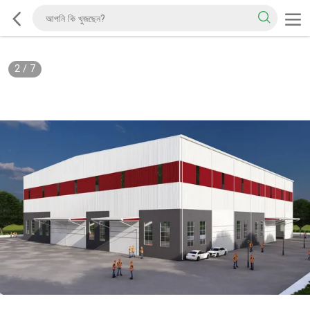
2
/
7