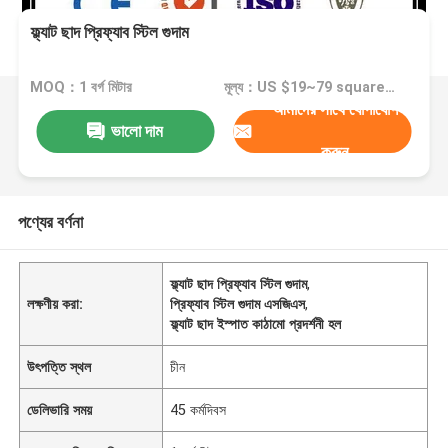
ফ্ল্যাট ছাদ প্রিফ্যাব স্টিল গুদাম
MOQ：1 বর্গ মিটার
মূল্য：US $19~79 square meter
আমাদের সাথে যোগাযোগ
ভালো দাম
করুন
পণ্যের বর্ণনা
ফ্ল্যাট ছাদ প্রিফ্যাব স্টিল গুদাম
,
লক্ষণীয় করা:
প্রিফ্যাব স্টিল গুদাম এসজিএস
,
ফ্ল্যাট ছাদ ইস্পাত কাঠামো প্রদর্শনী হল
উৎপত্তি স্থল
চীন
ডেলিভারি সময়
45 কর্মদিবস