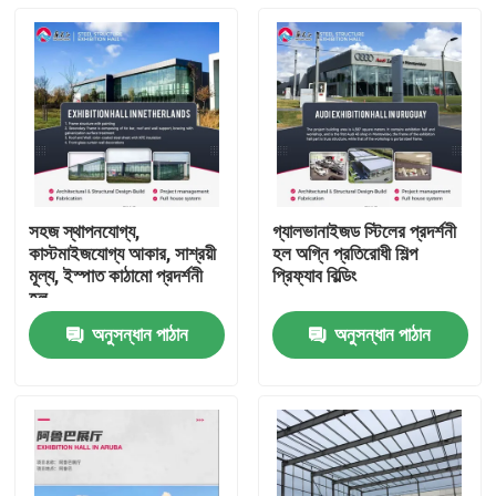
সহজ স্থাপনযোগ্য,
গ্যালভানাইজড স্টিলের প্রদর্শনী
কাস্টমাইজযোগ্য আকার, সাশ্রয়ী
হল অগ্নি প্রতিরোধী শিল্প
মূল্য, ইস্পাত কাঠামো প্রদর্শনী
প্রিফ্যাব বিল্ডিং
হল
অনুসন্ধান পাঠান
অনুসন্ধান পাঠান
বাড়ি
পণ্য
আমাদের সম্বন্ধে