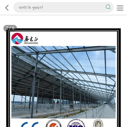
2
/
6