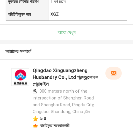
ন্যূনতম চাহিদার পরিমাণ
1 বর্গ মিটার
পরিচিতিমুলক নাম
XGZ
আরো দেখুন
আমাদের সম্পর্কে
Qingdao Xinguangzheng
Husbandry Co., Ltd প্রস্তুতকারক
প্রোফাইল
300 meters north of the
intersection of Shenzhen Road
and Shanghai Road, Pingdu City,
Qingdao, Shandong, China ,চীন
5.0
যাচাইকৃত সরবরাহকারী