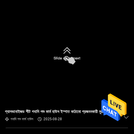
গ্যালভানাইজড শীট গবাদি পশু ফার্ম হাউস ইস্পাত কাঠামো প্রজননকারী মুরগির ঘর
গবাদি পশু ফার্ম হাউস
2025-08-28