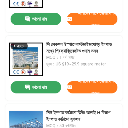
আমাদের সাথে যোগাযোগ
ভালো দাম
করুন
সি সেকশন ইস্পাত কাস্টমাইজযোগ্য ইস্পাত
মধ্যে প্রিফ্যাব্রিকেটেড গুদাম ভবন
MOQ：1 বর্গ মিটার
মূল্য：US $19~29.9 square meter
আমাদের সাথে যোগাযোগ
ভালো দাম
বাড়ি
করুন
পণ্য
সিই ইস্পাত কাঠামো বিল্ডিং ঝালাই H বিভাগ
ইস্পাত কাঠামো হ্যাঙ্গার
আমাদের সম্বন্ধে
MOQ：50 বর্গমিটার