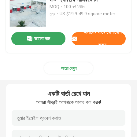
MOQ：100 বর্গ মিটার
মূল্য：US $19.9-49.9 square meter
স্টিল স্ট্রাকচার ওয়ার্কশপ
আমাদের সাথে যোগাযোগ
ইস্পাত স্ট্রাকচার বিল্ডিং
ভালো দাম
করুন
প্রিফ্যাব গুদাম ভবন
আরো দেখুন
গবাদি পশু ফার্ম হাউস
একটি বার্তা রেখে যান
ইস্পাত ফ্রেম অফিস বিল্ডিং
আমরা শীঘ্রই আপনাকে আবার কল করব!
কাঠামোগত ইস্পাত হ্যাঙ্গার
ইস্পাত কাঠামো প্রদর্শনী হল