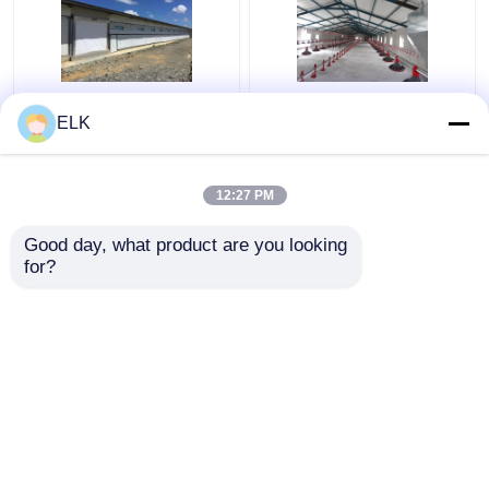
আইএসও গবাদি পশু ফার্ম হাউস
H সেকশন ইস্পাত বাণিজ্যিক
ELK
প্রিফ্যাব্রিকেটেড ইস্পাত কাঠামো
চিকেন হাউস প্রিফ্যাব্রিকেটেড
পোল্ট্রি ফার্ম হাউস
ইস্পাত কাঠামো
12:27 PM
ভালো দাম
ভালো দাম
Good day, what product are you looking 
for?
আমাদের সাথে যোগাযোগ করুন
আমাদের সাথে যোগাযোগ করুন
আরো দেখুন
বাড়ি
আমাদের সম্পর্কে
আমাদের সাথে যোগাযোগ করুন
Desktop Site
সাইট ম্যাপ
গোপনীয়তা নীতি