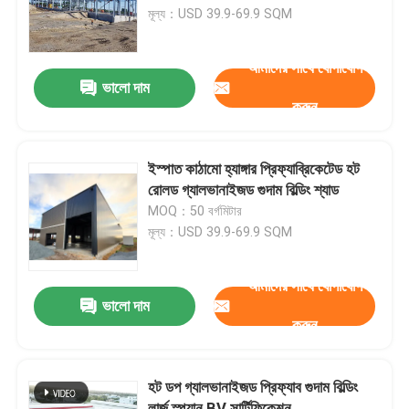
মূল্য：USD 39.9-69.9 SQM
কারখানা পরিদর্শন
আমাদের সাথে যোগাযোগ
ভালো দাম
করুন
গুণমান নিয়ন্ত্রণ
আমাদের সাথে যোগাযোগ
ইস্পাত কাঠামো হ্যাঙ্গার প্রিফ্যাব্রিকেটেড হট
রোলড গ্যালভানাইজড গুদাম বিল্ডিং শ্যাড
MOQ：50 বর্গমিটার
খবর
মূল্য：USD 39.9-69.9 SQM
মামলা
আমাদের সাথে যোগাযোগ
ভালো দাম
করুন
একটি উদ্ধৃতি অনুরোধ করুন
হট ডপ গ্যালভানাইজড প্রিফ্যাব গুদাম বিল্ডিং
ইস্পাত কাঠামো গুদাম
লার্জ স্প্যান BV সার্টিফিকেশন