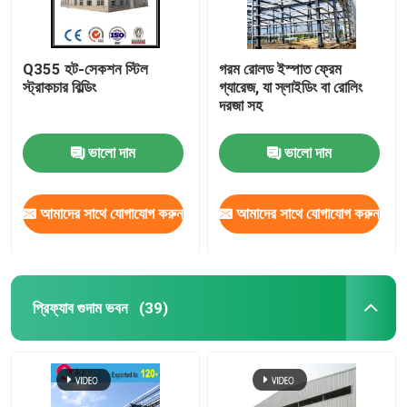
Q355 হট-সেকশন স্টিল
গরম রোলড ইস্পাত ফ্রেম
স্ট্রাকচার বিল্ডিং
গ্যারেজ, যা স্লাইডিং বা রোলিং
দরজা সহ
ভালো দাম
ভালো দাম
আমাদের সাথে যোগাযোগ করুন
আমাদের সাথে যোগাযোগ করুন
প্রিফ্যাব গুদাম ভবন
(39)