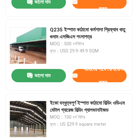
ভালো দাম
করুন
Q235 ইস্পাত কাঠামো কর্মশালা প্রিফ্যাব ধাতু
গুদাম এসজিএস শংসাপত্র
MOQ：500 বর্গমিটার
মূল্য：USD 29.9-49.9 SQM
আমাদের সাথে যোগাযোগ
ভালো দাম
করুন
ইকো বন্ধুত্বপূর্ণ ইস্পাত কাঠামো বিল্ডিং ওডিএম
মেটাল গ্যারেজ বিল্ডিং গ্যালভানাইজড
MOQ：100 বর্গ মিটার
মূল্য：US $29.9 square meter