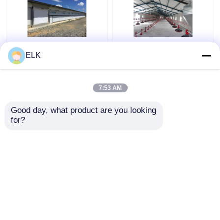
আইএসও গবাদি পশু ফার্ম হাউস
H সেকশন ইস্পাত বাণিজ্যিক
ELK
প্রিফ্যাব্রিকেটেড ইস্পাত কাঠামো
চিকেন হাউস প্রিফ্যাব্রিকেটেড
পোল্ট্রি ফার্ম হাউস
ইস্পাত কাঠামো
7:53 AM
ভালো দাম
ভালো দাম
Good day, what product are you looking 
for?
আমাদের সাথে যোগাযোগ করুন
আমাদের সাথে যোগাযোগ করুন
আরো দেখুন
বাড়ি
আমাদের সম্পর্কে
আমাদের সাথে যোগাযোগ করুন
Desktop Site
সাইট ম্যাপ
গোপনীয়তা নীতি