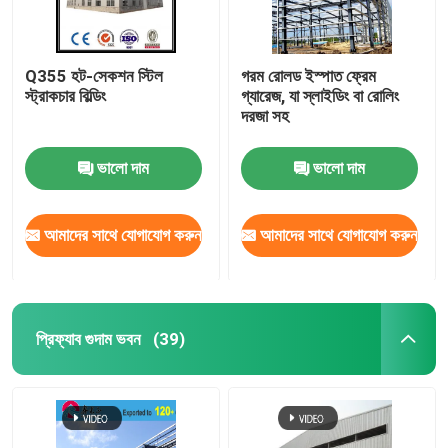
Q355 হট-সেকশন স্টিল
গরম রোলড ইস্পাত ফ্রেম
স্ট্রাকচার বিল্ডিং
গ্যারেজ, যা স্লাইডিং বা রোলিং
দরজা সহ
ভালো দাম
ভালো দাম
আমাদের সাথে যোগাযোগ করুন
আমাদের সাথে যোগাযোগ করুন
প্রিফ্যাব গুদাম ভবন
(39)