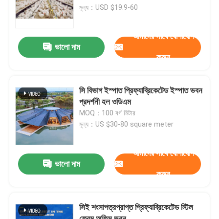
মূল্য：USD $19.9-60
কারখানা পরিদর্শন
আমাদের সাথে যোগাযোগ
ভালো দাম
করুন
গুণমান নিয়ন্ত্রণ
আমাদের সাথে যোগাযোগ
সি বিভাগ ইস্পাত প্রিফ্যাব্রিকেটেড ইস্পাত ভবন
প্রদর্শনী হল ওডিএম
MOQ：100 বর্গ মিটার
খবর
মূল্য：US $30-80 square meter
মামলা
আমাদের সাথে যোগাযোগ
ভালো দাম
করুন
একটি উদ্ধৃতি অনুরোধ করুন
সিই শংসাপত্রপ্রাপ্ত প্রিফ্যাব্রিকেটেড স্টিল
ইস্পাত কাঠামো গুদাম
ফ্রেম অফিস ভবন