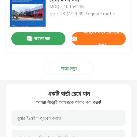
MOQ：100 বর্গ মিটার
মূল্য：US $19.9-39.9 square meter
স্টিল স্ট্রাকচার ওয়ার্কশপ
আমাদের সাথে যোগাযোগ
ইস্পাত স্ট্রাকচার বিল্ডিং
ভালো দাম
করুন
প্রিফ্যাব গুদাম ভবন
আরো দেখুন
গবাদি পশু ফার্ম হাউস
একটি বার্তা রেখে যান
ইস্পাত ফ্রেম অফিস বিল্ডিং
আমরা শীঘ্রই আপনাকে আবার কল করব!
কাঠামোগত ইস্পাত হ্যাঙ্গার
ইস্পাত কাঠামো প্রদর্শনী হল