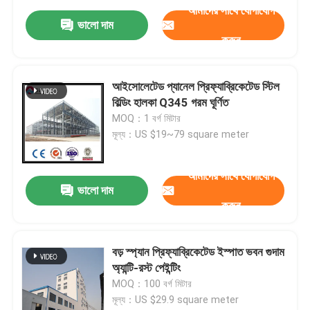
আমাদের সাথে যোগাযোগ
ভালো দাম
করুন
আইসোলেটেড প্যানেল প্রিফ্যাব্রিকেটেড স্টিল
বিল্ডিং হালকা Q345 গরম ঘূর্ণিত
MOQ：1 বর্গ মিটার
মূল্য：US $19~79 square meter
আমাদের সাথে যোগাযোগ
ভালো দাম
করুন
বড় স্প্যান প্রিফ্যাব্রিকেটেড ইস্পাত ভবন গুদাম
অ্যান্টি-রস্ট পেইন্টিং
MOQ：100 বর্গ মিটার
মূল্য：US $29.9 square meter