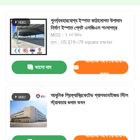
পুনর্ব্যবহারযোগ্য ইস্পাত কাঠামোগত উপাদান
নির্মাণ ইস্পাত প্লেট এসজিএস শংসাপত্র
MOQ：1 বর্গ মিটার
মূল্য：US $19~79 square meter
আমাদের সাথে যোগাযোগ
ভালো দাম
করুন
আধুনিক প্রিফ্যাব্রিকেটেড গ্যালভানাইজড স্টিল
স্ট্রাকচার গুদাম ভবন
আমাদের সাথে যোগাযোগ