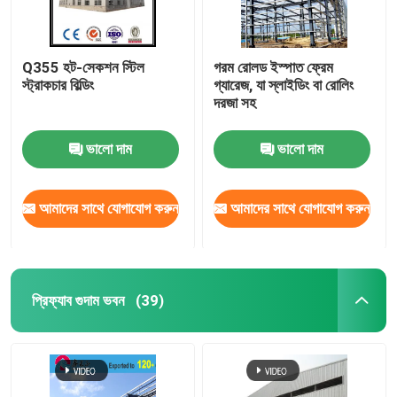
Q355 হট-সেকশন স্টিল
গরম রোলড ইস্পাত ফ্রেম
স্ট্রাকচার বিল্ডিং
গ্যারেজ, যা স্লাইডিং বা রোলিং
দরজা সহ
ভালো দাম
ভালো দাম
আমাদের সাথে যোগাযোগ করুন
আমাদের সাথে যোগাযোগ করুন
প্রিফ্যাব গুদাম ভবন
(39)