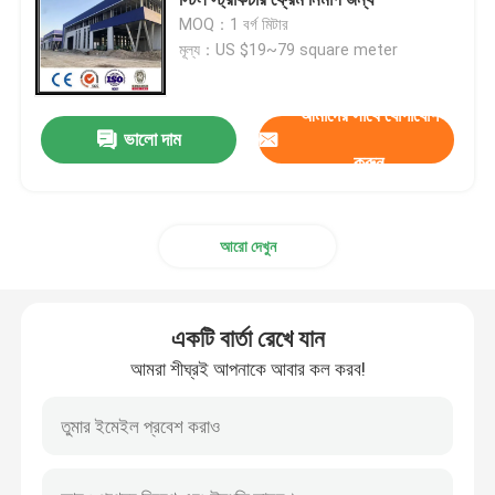
MOQ：1 বর্গ মিটার
মূল্য：US $19~79 square meter
স্টিল স্ট্রাকচার ওয়ার্কশপ
আমাদের সাথে যোগাযোগ
ইস্পাত স্ট্রাকচার বিল্ডিং
ভালো দাম
করুন
প্রিফ্যাব গুদাম ভবন
আরো দেখুন
গবাদি পশু ফার্ম হাউস
একটি বার্তা রেখে যান
ইস্পাত ফ্রেম অফিস বিল্ডিং
আমরা শীঘ্রই আপনাকে আবার কল করব!
কাঠামোগত ইস্পাত হ্যাঙ্গার
ইস্পাত কাঠামো প্রদর্শনী হল