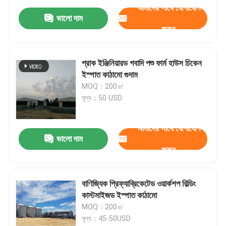
আমাদের সাথে যোগাযোগ
ভালো দাম
করুন
প্রাক ইঞ্জিনিয়ারড গবাদি পশু ফার্ম হাউস চিকেন
ইস্পাত কাঠামো গুদাম
MOQ：200㎡
মূল্য：50 USD
আমাদের সাথে যোগাযোগ
ভালো দাম
করুন
বাণিজ্যিক প্রিফ্যাব্রিকেটেড ওয়ার্কশপ বিল্ডিং
কাস্টমাইজড ইস্পাত কাঠামো
MOQ：200㎡
মূল্য：45-50USD