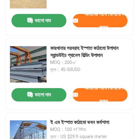
আমাদের সাথে যোগাযোগ
ভালো দাম
করুন
কারখানার সরবরাহ ইস্পাত কাঠামো উপাদান
স্যান্ডউইচ প্যানেল বিল্ডিং উপাদান
MOQ：200㎡
মূল্য：45-50USD
আমাদের সাথে যোগাযোগ
ভালো দাম
বাড়ি
করুন
পণ্য
ই এম ইস্পাত কাঠামো ভবন কর্মশালা
MOQ：100 বর্গ মিটার
আমাদের সম্বন্ধে
মূল্য：US $29.9 square meter