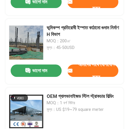
ভালো দাম
করুন
ভূমিকম্প প্রতিরোধী ইস্পাত কাঠামো গুদাম নির্মাণ
H বিভাগ
MOQ：200㎡
মূল্য：45-50USD
আমাদের সাথে যোগাযোগ
ভালো দাম
করুন
OEM গ্যালভানাইজড স্টিল স্ট্রাকচার বিল্ডিং
MOQ：1 বর্গ মিটার
মূল্য：US $19~79 square meter