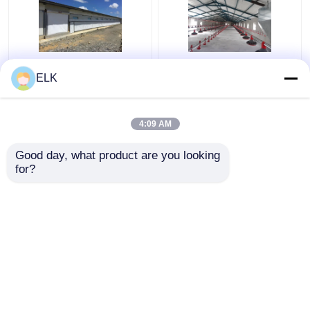
আইএসও গবাদি পশু ফার্ম হাউস
H সেকশন ইস্পাত বাণিজ্যিক
ELK
প্রিফ্যাব্রিকেটেড ইস্পাত কাঠামো
চিকেন হাউস প্রিফ্যাব্রিকেটেড
পোল্ট্রি ফার্ম হাউস
ইস্পাত কাঠামো
4:09 AM
ভালো দাম
ভালো দাম
Good day, what product are you looking 
for?
আমাদের সাথে যোগাযোগ করুন
আমাদের সাথে যোগাযোগ করুন
আরো দেখুন
বাড়ি
আমাদের সম্পর্কে
আমাদের সাথে যোগাযোগ করুন
Desktop Site
সাইট ম্যাপ
গোপনীয়তা নীতি