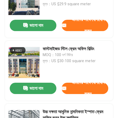
মূল্য：US $29.9 square meter
কারখানা পরিদর্শন
আমাদের সাথে যোগাযোগ
ভালো দাম
করুন
গুণমান নিয়ন্ত্রণ
আমাদের সাথে যোগাযোগ
কাস্টমাইজড স্টিল ফ্রেম অফিস বিল্ডিং
MOQ：100 বর্গ মিটার
মূল্য：US $30-100 square meter
খবর
মামলা
আমাদের সাথে যোগাযোগ
ভালো দাম
করুন
একটি উদ্ধৃতি অনুরোধ করুন
উচ্চ দক্ষতা আধুনিক নান্দনিকতা ইস্পাত ফ্রেম
ইস্পাত কাঠামো গুদাম
অফিস ভবন উচ্চ স্থায়িত্ব