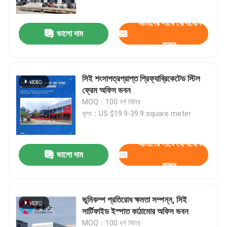
আমাদের সাথে যোগাযোগ
ভালো দাম
করুন
সিই শংসাপত্রপ্রাপ্ত প্রিফ্যাব্রিকেটেড স্টিল
ফ্রেম অফিস ভবন
MOQ：100 বর্গ মিটার
মূল্য：US $19.9-39.9 square meter
আমাদের সাথে যোগাযোগ
ভালো দাম
বাড়ি
করুন
পণ্য
ভূমিকম্প প্রতিরোধ ক্ষমতা সম্পন্ন, সিই
সার্টিফাইড ইস্পাত কাঠামোর অফিস ভবন
আমাদের সম্বন্ধে
MOQ：100 বর্গ মিটার