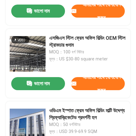
আমাদের সাথে যোগাযোগ
ভালো দাম
করুন
এসজিএস স্টিল ফ্রেম অফিস বিল্ডিং OEM স্টিল
স্ট্রাকচার গুদাম
MOQ：100 বর্গ মিটার
মূল্য：US $30-80 square meter
আমাদের সাথে যোগাযোগ
ভালো দাম
করুন
ওডিএম ইস্পাত ফ্রেম অফিস বিল্ডিং মাল্টি উদ্দেশ্য
প্রিফ্যাব্রিকেটেড প্রদর্শনী হল
MOQ：50 বর্গমিটার
মূল্য：USD 39.9-69.9 SQM