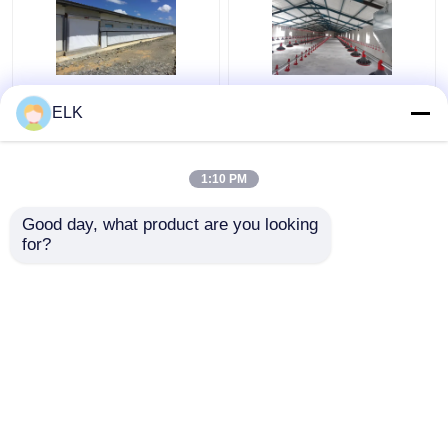
আইএসও গবাদি পশু ফার্ম হাউস
H সেকশন ইস্পাত বাণিজ্যিক
ELK
প্রিফ্যাব্রিকেটেড ইস্পাত কাঠামো
চিকেন হাউস প্রিফ্যাব্রিকেটেড
পোল্ট্রি ফার্ম হাউস
ইস্পাত কাঠামো
1:10 PM
ভালো দাম
ভালো দাম
Good day, what product are you looking 
for?
আমাদের সাথে যোগাযোগ করুন
আমাদের সাথে যোগাযোগ করুন
আরো দেখুন
বাড়ি
আমাদের সম্পর্কে
আমাদের সাথে যোগাযোগ করুন
Desktop Site
সাইট ম্যাপ
গোপনীয়তা নীতি