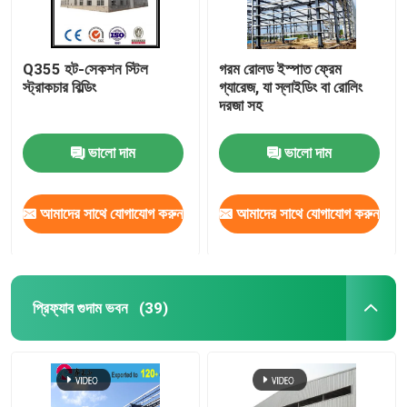
Q355 হট-সেকশন স্টিল
গরম রোলড ইস্পাত ফ্রেম
স্ট্রাকচার বিল্ডিং
গ্যারেজ, যা স্লাইডিং বা রোলিং
দরজা সহ
ভালো দাম
ভালো দাম
আমাদের সাথে যোগাযোগ করুন
আমাদের সাথে যোগাযোগ করুন
প্রিফ্যাব গুদাম ভবন
(39)