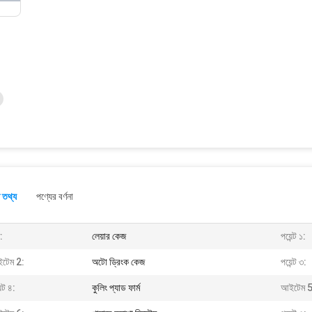
 তথ্য
পণ্যের বর্ণনা
:
লেয়ার কেজ
পয়েন্ট ১:
টেম 2:
অটো ড্রিংক কেজ
পয়েন্ট ৩:
ন্ট ৪:
কুলিং প্যাড ফার্ম
আইটেম 5