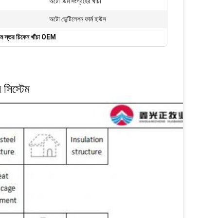
অটো ডিম সংগ্রহের খাঁচা
অটো ভেন্টিলেশন ফার্ম হাউস
ম স্তর চিকেন খাঁচা OEM
 সিস্টেম