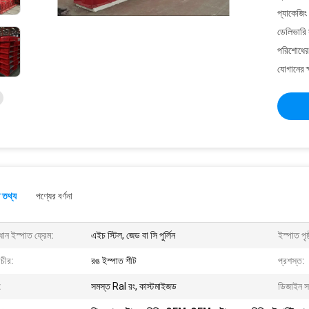
প্যাকেজিং
ডেলিভারি 
পরিশোধের 
যোগানের ক
 তথ্য
পণ্যের বর্ণনা
ধান ইস্পাত ফ্রেম:
এইচ স্টিল, জেড বা সি পুর্লিন
ইস্পাত পৃষ্
াচীর:
রঙ ইস্পাত শীট
প্রশস্ত:
:
সমস্ত Ral রং, কাস্টমাইজড
ডিজাইন স