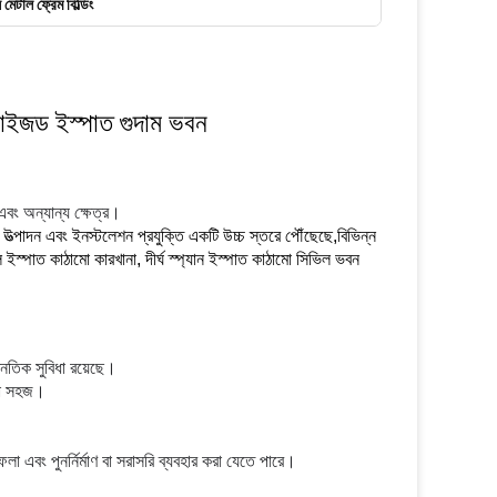
াল মেটাল ফ্রেম বিল্ডিং
টমাইজড ইস্পাত গুদাম ভবন
এবং অন্যান্য ক্ষেত্র।
্পাদন এবং ইনস্টলেশন প্রযুক্তি একটি উচ্চ স্তরে পৌঁছেছে,বিভিন্ন
 ইস্পাত কাঠামো কারখানা, দীর্ঘ স্প্যান ইস্পাত কাঠামো সিভিল ভবন
থনৈতিক সুবিধা রয়েছে।
ানো সহজ।
েলা এবং পুনর্নির্মাণ বা সরাসরি ব্যবহার করা যেতে পারে।