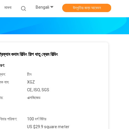
Bengali
মামলা
উদ্ধৃতির জন্য আবেদন
্যাব গুদাম বিল্ডিং শিল্প ধাতু ফ্রেম বিল্ডিং
বরণ:
্থল:
চীন
লক নাম:
XGZ
CE, ISO, SGS
ার:
এক্সজিজেড
াহিদার পরিমাণ:
100 বর্গ মিটার
US $29.9 square meter