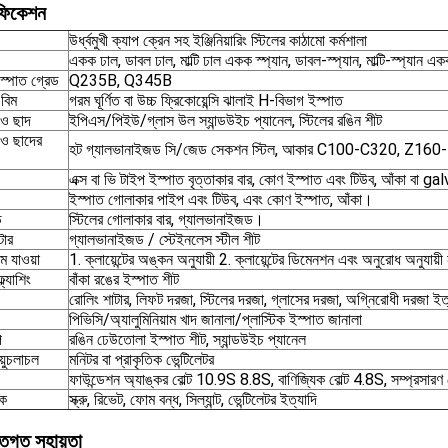
িফিকেশন
উর্ধ্বমুখী ক্যাপ ক্রেন সহ ইঞ্জিনিয়ারিং স্টিলের কাঠামো কর্মশালা
একক ঢাল, ডাবল ঢাল, মাল্টি ঢাল একক স্প্যান, ডাবল-স্প্যান, মাল্টি-স্প্যান
স্পাত গ্রেড
Q235B, Q345B
বিম
গরম ঘূর্ণিত বা উচ্চ ফ্রিকোয়েন্সি ঝালাই H-বিভাগ ইস্পাত
 ও ছাদ
ইপিএস/পিইউ/গ্লাস উল স্যান্ডউইচ প্যানেল, স্টিলের রঙিন শীট
 ও ছাদের
হট গ্যালভানাইজড সি/জেড সেকশন স্টিল, আকার C100-C320, Z16
এক্স বা ভি টাইপ ইস্পাত বৃত্তাকার বার, কোণ ইস্পাত এবং টিউব, আঁকা বা g
ইস্পাত গোলাকার পাইপ এবং টিউব, এবং কোণ ইস্পাত, আঁকা।
ড
স্টিলের গোলাকার বার, গ্যালভানাইজড।
টার
গ্যালভানাইজড / স্টেইনলেস স্টীল শীট
ে যাওয়া
1. ক্লায়েন্টের অঙ্কন অনুযায়ী 2. ক্লায়েন্টের ডিমেনশন এবং অনুরোধ অনুযায়
্ল্যাশিং
বাঁকা রঙের ইস্পাত শীট
রোলিং শাটার, লিফট দরজা, স্টিলের দরজা, গ্লাসের দরজা, অগ্নিরোধী দরজা ইত
পিভিসি/অ্যালুমিনিয়াম খাদ জানালা/প্লাস্টিক ইস্পাত জানালা
ি
রঙিন ঢেউতোলা ইস্পাত শীট, স্যান্ডউইচ প্যানেল
য়ুচলাচল
মনিটর বা প্রাকৃতিক ভেন্টিলেটর
ফাউন্ডেশন অ্যাঙ্কর বোল্ট 10.9S 8.8S, বাণিজ্যিক বোল্ট 4.8S, সম্প্রসারণ 
িক
স্ক্রু, রিভেট, ফোম বন্ধ, সিল্যান্ট, ভেন্টিলেটর ইত্যাদি
্তিগত সহায়তা