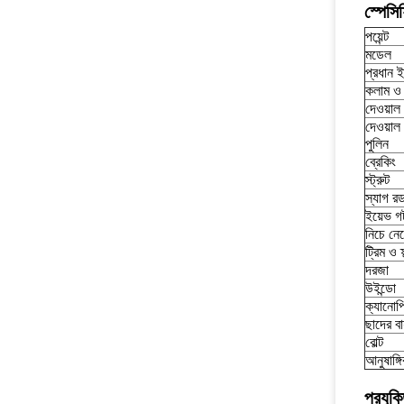
স্পেস
পয়েন্ট
মডেল
প্রধান ই
কলাম ও 
দেওয়াল
দেওয়াল
পুলিন
ব্রেকিং
স্ট্রুট
স্যাগ র
ইয়েভ গ
নিচে নেম
ট্রিম ও ফ
দরজা
উইন্ডো
ক্যানোপ
ছাদের বা
বোল্ট
আনুষাঙ্গ
প্রযুক