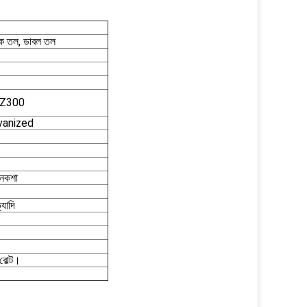
 একক তল, ডাবল তল
0-Z300
alvanized
ী নকশা
্যাদি
বোল্ট।