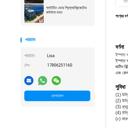
বিশ
স্লাইডিং ডোর প্রিফ্যাব্রিকেটেড
কর্মশালা ভবন
পণ্যের বর্
পরিচিতি
বর্ণনা
ইস্পাত ক
পরিচিতি:
Lisa
ইস্পাত 
টেল:
17806251160
জটিল বিল
এবং রেল 
সুবিধা
(1) উদ্ভ
যোগাযোগ
(2) উদ্
(3) প্ল্
(4) উদ্
(৫) কারখ