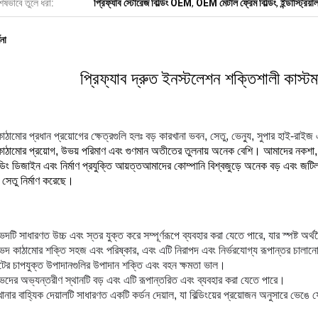
েষভাবে তুলে ধরা:
প্রিফ্যাব স্টোরেজ বিল্ডিং OEM
,
OEM মেটাল ফ্রেম বিল্ডিং
,
ইন্ডাস্ট্রিয়
ণনা
প্রিফ্যাব দ্রুত ইনস্টলেশন শক্তিশালী কাস্
াঠামোর প্রধান প্রয়োগের ক্ষেত্রগুলি হলঃ বড় কারখানা ভবন, সেতু, ভেন্যু, সুপার হাই-রাইজ 
কাঠামোর প্রয়োগ, উভয় পরিমাণ এবং গুণমান অতীতের তুলনায় অনেক বেশি। আমাদের নকশা, উত
্ডিং ডিজাইন এবং নির্মাণ প্রযুক্তি আয়ত্তআমাদের কোম্পানি বিশ্বজুড়ে অনেক বড় এবং জটিল
সেতু নির্মাণ করেছে।
িদটি সাধারণত উচ্চ এবং স্তর যুক্ত করে সম্পূর্ণরূপে ব্যবহার করা যেতে পারে, যার স্পষ্ট অর্
ভিদ কাঠামোর শক্তি সহজ এবং পরিষ্কার, এবং এটি নিরাপদ এবং নির্ভরযোগ্য রূপান্তর চাল
যান্টের চাপযুক্ত উপাদানগুলির উপাদান শক্তি এবং বহন ক্ষমতা ভাল।
ভিদের অভ্যন্তরীণ স্থানটি বড় এবং এটি রূপান্তরিত এবং ব্যবহার করা যেতে পারে।
ানার বাহ্যিক দেয়ালটি সাধারণত একটি কর্ডন দেয়াল, যা বিল্ডিংয়ের প্রয়োজন অনুসারে ভেঙে ফ