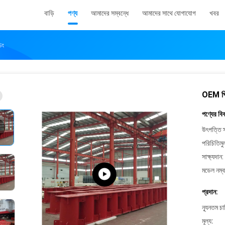
বাড়ি
পণ্য
আমাদের সম্বন্ধে
আমাদের সাথে যোগাযোগ
খবর
িং
OEM প্রিফ
পণ্যের বি
উৎপত্তি স
পরিচিতিমু
সাক্ষ্যদান:
মডেল নম্ব
প্রদান:
ন্যূনতম চ
মূল্য: