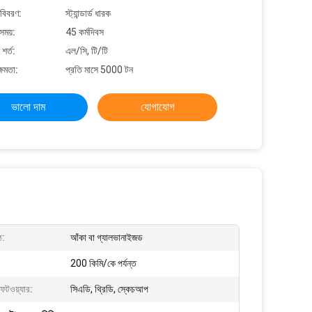
 বিবরণ:
স্ট্যান্ডার্ড ধারক
সময়:
45 কর্মদিবস
শর্ত:
এল/সি, টি/টি
্ষমতা:
প্রতি মাসে 5000 টন
ভালো দাম
যোগাযোগ
ঠ:
আঁকা বা গ্যালভানাইজড
200 কিমি/কে পর্যন্ত
ফটওয়্যার:
সিএডি, থ্রিডি, স্কেচআপ