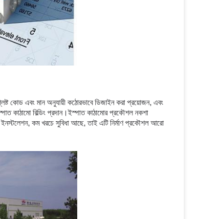
সংশ্লিষ্ট কোড এবং মান অনুযায়ী কঠোরভাবে ডিজাইন করা প্রয়োজন, এবং
ইস্পাত কাঠামো বিল্ডিং প্রদান।ইস্পাত কাঠামোর প্রকৌশল নকশা
ধাজনক ইনস্টলেশন, কম খরচে সুবিধা আছে, তাই এটি নির্মাণ প্রকৌশল আরো