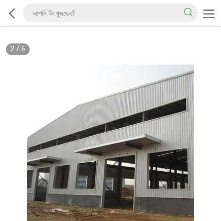
2
/
6