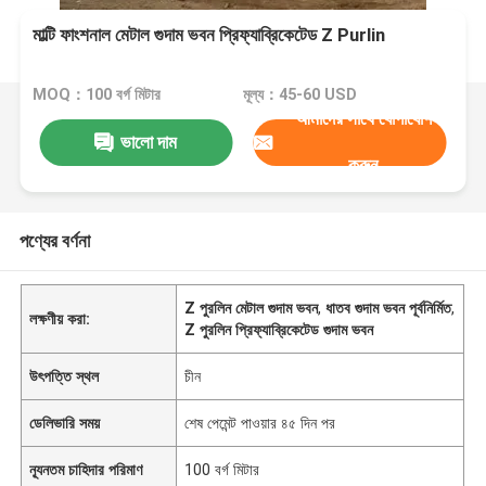
মাল্টি ফাংশনাল মেটাল গুদাম ভবন প্রিফ্যাব্রিকেটেড Z Purlin
MOQ：100 বর্গ মিটার
মূল্য：45-60 USD
আমাদের সাথে যোগাযোগ
ভালো দাম
করুন
পণ্যের বর্ণনা
Z পুরলিন মেটাল গুদাম ভবন
,
ধাতব গুদাম ভবন পূর্বনির্মিত
,
লক্ষণীয় করা:
Z পুরলিন প্রিফ্যাব্রিকেটেড গুদাম ভবন
উৎপত্তি স্থল
চীন
ডেলিভারি সময়
শেষ পেমেন্ট পাওয়ার ৪৫ দিন পর
ন্যূনতম চাহিদার পরিমাণ
100 বর্গ মিটার