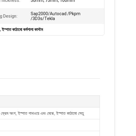
Thickness:
50mm, 75mm, 100mm
Sap2000/Autocad /Pkpm
g Design:
/3D3s/Tekla
,
ইস্পাত কাঠামো কর্মশালা কাস্টম
দ, ফ্রেম অংশ, ইস্পাত পাথওয়ে এবং মেঝে, ইস্পাত কাঠামো সেতু