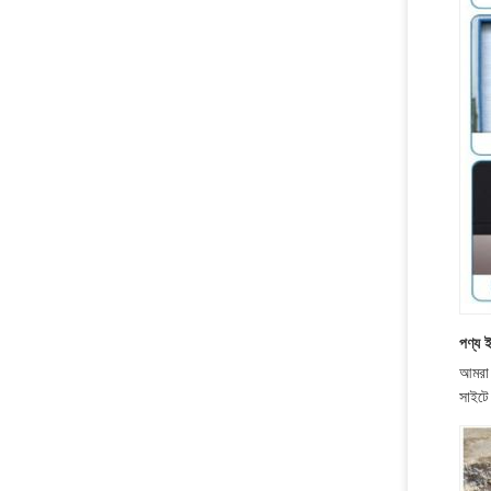
পণ্য 
আমরা 
সাইটে