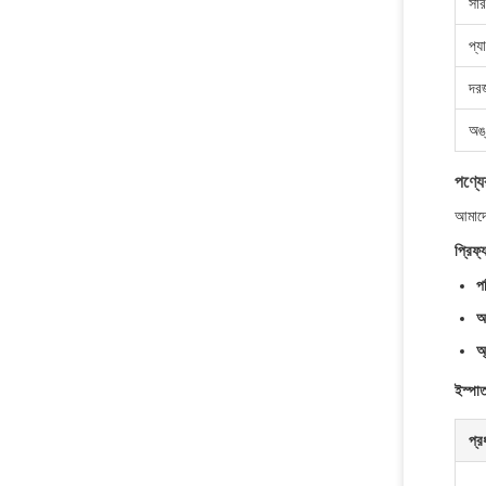
সার
প্য
দর
অঙ
পণ্যের
আমাদের
প্রিফ্
পর
আ
অ
ইস্পা
প্র