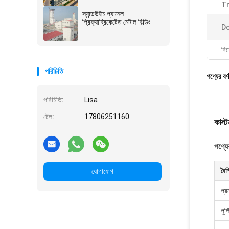
T
স্যান্ডউইচ প্যানেল
প্রিফ্যাব্রিকেটেড মেটাল বিল্ডিং
Do
বিশ
পরিচিতি
পণ্যের বর্
পরিচিতি:
Lisa
টেল:
17806251160
কাস্ট
পণ্যের
বৈশি
যোগাযোগ
প্র
পুর্