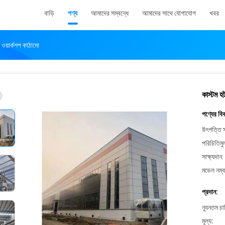
বাড়ি
পণ্য
আমাদের সম্বন্ধে
আমাদের সাথে যোগাযোগ
খবর
 ওয়ার্কশপ কাঠামো
কাস্টম হ
পণ্যের বি
উৎপত্তি স
পরিচিতিমু
সাক্ষ্যদান:
মডেল নম্ব
প্রদান:
ন্যূনতম চ
মূল্য: