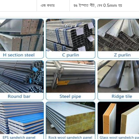
এজ কভার
রঙ ইস্পাত শীট, বেধ 0.5mm হয়