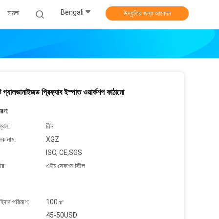
Bengali
মামলা
উদ্ধৃতির জন্য আবেদন
ট গ্যালভানাইজড প্রিফ্যাব ইস্পাত ওয়ার্কশপ কাঠামো
বরণ:
্থল:
চীন
লক নাম:
XGZ
ISO, CE,SGS
ার:
এইচ সেকশন স্টিল
াহিদার পরিমাণ:
100㎡
45-50USD