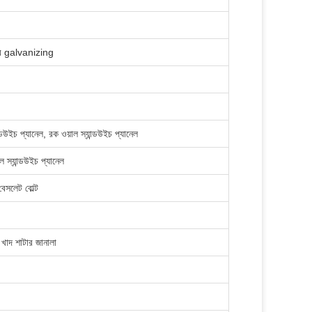
ব galvanizing
্ডউইচ প্যানেল, রক ওয়াল স্যান্ডউইচ প্যানেল
ল স্যান্ডউইচ প্যানেল
 বেসলেট বোল্ট
ম খাদ শাটার জানালা