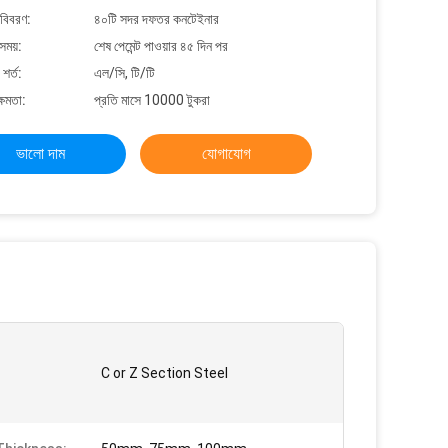
 বিবরণ:
৪০টি সদর দফতর কনটেইনার
সময়:
শেষ পেমেন্ট পাওয়ার ৪৫ দিন পর
শর্ত:
এল/সি, টি/টি
্ষমতা:
প্রতি মাসে 10000 টুকরা
ভালো দাম
যোগাযোগ
C or Z Section Steel