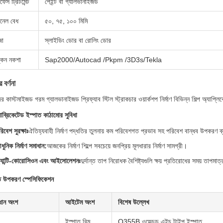
ফেস ট্রিটমেন্ট
পেইন্ট বা গ্যালভানাইজড
ানেল বেধ
৫০, ৭৫, ১০০ মিমি
জা
স্লাইডিং ডোর বা রোলিং ডোর
্কন নকশা
Sap2000/Autocad /Pkpm /3D3s/Tekla
 বর্ণনা
 কাস্টমাইজড গরম গ্যালভানাইজড প্রিফ্যাব স্টিল স্ট্রাকচার ওয়ার্কশপ নির্মাণ বিভিন্ন শিল্প অ্যাপ্ল
যাব্রিকেটেড ইস্পাত কাঠামোর সুবিধা
িবেশ সুরক্ষাঃ
ঐতিহ্যবাহী নির্মাণ পদ্ধতির তুলনায় কম পরিবেশগত প্রভাব সহ পরিবেশ বান্ধব উপকরণ 
ধুনিক নির্মাণ সমাধান:
আজকের নির্মাণ শিল্পে সবচেয়ে জনপ্রিয় মূলধারার নির্মাণ সামগ্রী।
্যান্টি-কোরোসিওন এবং আইসোলেশনঃ
দুর্দান্ত তাপ নিরোধক বৈশিষ্ট্যগুলি ক্ষয় প্রতিরোধের সময় তাপমাত
ত উপকরণ স্পেসিফিকেশন
ধান অংশ
আইটেম অংশ
বিশেষ উল্লেখ
ইস্পাত বিম
Q355B ওয়েল্ডড এইচ টাইপ ইস্পাত