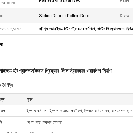
Painted or Galvanized
Panel 
reatment:
or:
Sliding Door or Rolling Door
Drawin
েষভাবে তুলে ধরা:
হট গ্যালভানাইজড স্টিল স্ট্রাকচার কর্মশালা
,
কাস্টম প্রিফ্যাব গুদাম বিল্ডিং
ণনা
মাইজড হট গ্যালভানাইজড প্রিফ্যাব স্টিল স্ট্রাকচার ওয়ার্কশপ নির্মাণ
 বৈশিষ্ট্য
ষ্ট্য
মূল্য
য়োগ
ইস্পাত কর্মশালা, ইস্পাত কাঠামো প্ল্যাটফর্ম, ইস্পাত কাঠামো ঘর, কাঠামোগত ছা
লিন
সি বা জেড সেকশন ইস্পাত