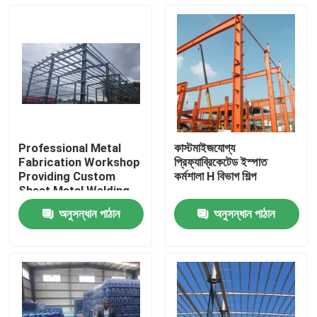
Professional Metal
কাস্টমাইজযোগ্য
Fabrication Workshop
প্রিফ্যাব্রিকেটেড ইস্পাত
Providing Custom
কর্মশালা H বিভাগ শিল্প
Sheet Metal Welding
Cutting and Assembly
অনুসন্ধান পাঠান
অনুসন্ধান পাঠান
Solutions for
বাড়ি
Industrial
পণ্য
আমাদের সম্বন্ধে