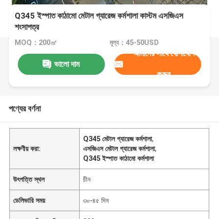
Q345 ইস্পাত কাঠামো মেটাল গ্যারেজ কর্মশালা কাস্টম এসজিএস
শংসাপত্র
MOQ：200㎡
মূল্য：45-50USD
আমাদের সাথে যোগাযোগ
ভালো দাম
করুন
পণ্যের বর্ণনা
Q345 মেটাল গ্যারেজ কর্মশালা
,
লক্ষণীয় করা:
এসজিএস মেটাল গ্যারেজ কর্মশালা
,
Q345 ইস্পাত কাঠামো কর্মশালা
উৎপত্তি স্থল
চীন
ডেলিভারি সময়
৩০-৪৫ দিন