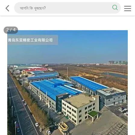
2
/
4