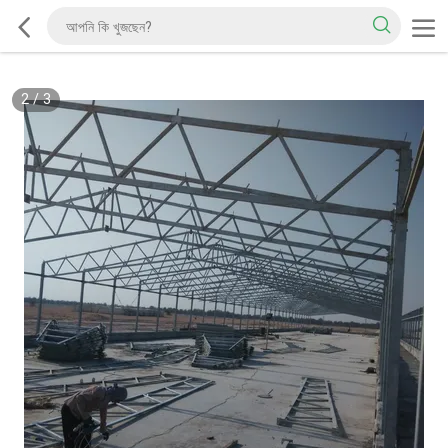
2
/
3