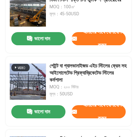
MOQ：100㎡
মূল্য：45-50USD
স্টিল স্ট্রাকচার ওয়ার্কশপ
আমাদের সাথে যোগাযোগ
ইস্পাত স্ট্রাকচার বিল্ডিং
ভালো দাম
করুন
প্রিফ্যাব গুদাম ভবন
পেইন্ট বা গ্যালভানাইজড এইচ স্টিলের ফ্রেম সহ
আইসোলেটেড প্রিফ্যাব্রিকেটেড স্টিলের
গবাদি পশু ফার্ম হাউস
কর্মশালা
MOQ：২০০ মিটার
ইস্পাত ফ্রেম অফিস বিল্ডিং
মূল্য：50USD
আমাদের সাথে যোগাযোগ
ভালো দাম
কাঠামোগত ইস্পাত হ্যাঙ্গার
করুন
ইস্পাত কাঠামো প্রদর্শনী হল