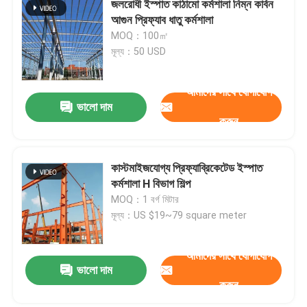
জলরোধী ইস্পাত কাঠামো কর্মশালা নিম্ন কার্বন
আগুন প্রিফ্যাব ধাতু কর্মশালা
ইস্পাত প্রিফ্যাব্রিকেটেড ঘর
MOQ：100㎡
মূল্য：50 USD
ইস্পাত কাঠামোগত উপাদান
আমাদের সাথে যোগাযোগ
ভালো দাম
ডিমের স্তর মুরগির খাঁচা
করুন
ব্রয়লার চিকেন কেজ সিস্টেম
কাস্টমাইজযোগ্য প্রিফ্যাব্রিকেটেড ইস্পাত
কর্মশালা H বিভাগ শিল্প
MOQ：1 বর্গ মিটার
ব্রয়লার ফ্লোর সিস্টেম
মূল্য：US $19~79 square meter
আমাদের সাথে যোগাযোগ
ভালো দাম
করুন