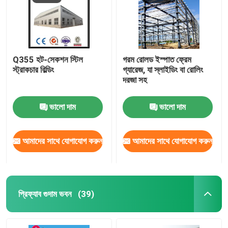
Q355 হট-সেকশন স্টিল
গরম রোলড ইস্পাত ফ্রেম
স্ট্রাকচার বিল্ডিং
গ্যারেজ, যা স্লাইডিং বা রোলিং
দরজা সহ
ভালো দাম
ভালো দাম
আমাদের সাথে যোগাযোগ করুন
আমাদের সাথে যোগাযোগ করুন
প্রিফ্যাব গুদাম ভবন
(39)