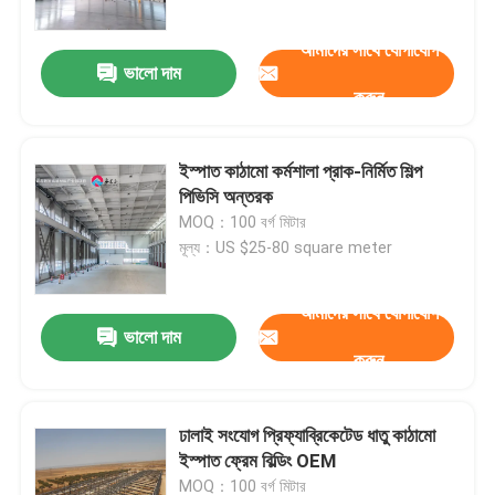
আমাদের সাথে যোগাযোগ
ভালো দাম
করুন
ইস্পাত কাঠামো কর্মশালা প্রাক-নির্মিত শিল্প
পিভিসি অন্তরক
MOQ：100 বর্গ মিটার
মূল্য：US $25-80 square meter
আমাদের সাথে যোগাযোগ
ভালো দাম
বাড়ি
করুন
পণ্য
ঢালাই সংযোগ প্রিফ্যাব্রিকেটেড ধাতু কাঠামো
ইস্পাত ফ্রেম বিল্ডিং OEM
আমাদের সম্বন্ধে
MOQ：100 বর্গ মিটার