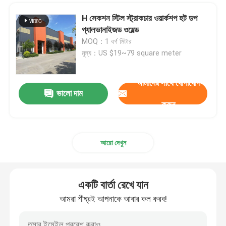
H সেকশন স্টিল স্ট্রাকচার ওয়ার্কশপ হট ডপ
গ্যালভানাইজড ওয়েল্ড
MOQ：1 বর্গ মিটার
মূল্য：US $19~79 square meter
আমাদের সাথে যোগাযোগ
ভালো দাম
করুন
আরো দেখুন
একটি বার্তা রেখে যান
আমরা শীঘ্রই আপনাকে আবার কল করব!