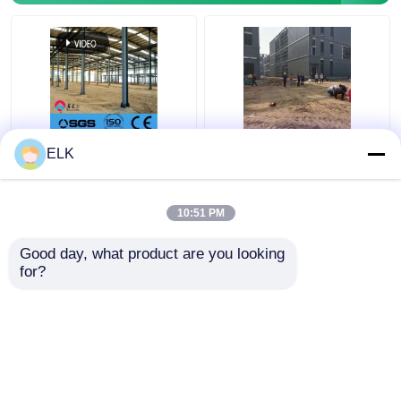
গরম-রোল্ড ইস্পাত ফ্রেম অফিস
Q355B স্টিল ফ্রেম মাল্টি স্টোরি
ELK
বিল্ডিং টেকসই পুনর্ব্যবহারযোগ্য
স্টিল স্ট্রাকচার অফিস বিল্ডিং
10:51 PM
ভালো দাম
ভালো দাম
Good day, what product are you looking 
for?
আমাদের সাথে যোগাযোগ করুন
আমাদের সাথে যোগাযোগ করুন
আরো দেখুন