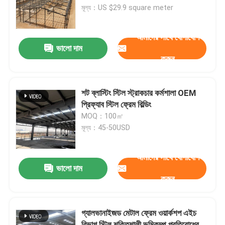
মূল্য：US $29.9 square meter
কারখানা পরিদর্শন
আমাদের সাথে যোগাযোগ
ভালো দাম
করুন
গুণমান নিয়ন্ত্রণ
আমাদের সাথে যোগাযোগ
শট ব্লাস্টিং স্টিল স্ট্রাকচার কর্মশালা OEM
প্রিফ্যাব স্টিল ফ্রেম বিল্ডিং
MOQ：100㎡
খবর
মূল্য：45-50USD
মামলা
আমাদের সাথে যোগাযোগ
ভালো দাম
করুন
একটি উদ্ধৃতি অনুরোধ করুন
গ্যালভানাইজড মেটাল ফ্রেম ওয়ার্কশপ এইচ
ইস্পাত কাঠামো গুদাম
বিভাগ স্টিল শক্তিশালী ভূমিকম্প প্রতিরোধের