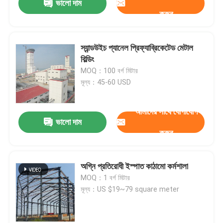
ভালো দাম
করুন
স্যান্ডউইচ প্যানেল প্রিফ্যাব্রিকেটেড মেটাল
বিল্ডিং
MOQ：100 বর্গ মিটার
মূল্য：45-60 USD
আমাদের সাথে যোগাযোগ
ভালো দাম
করুন
অগ্নি প্রতিরোধী ইস্পাত কাঠামো কর্মশালা
MOQ：1 বর্গ মিটার
মূল্য：US $19~79 square meter