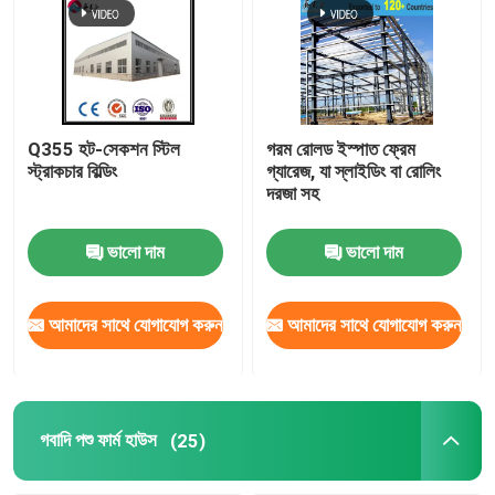
Q355 হট-সেকশন স্টিল
গরম রোলড ইস্পাত ফ্রেম
স্ট্রাকচার বিল্ডিং
গ্যারেজ, যা স্লাইডিং বা রোলিং
দরজা সহ
ভালো দাম
ভালো দাম
আমাদের সাথে যোগাযোগ করুন
আমাদের সাথে যোগাযোগ করুন
গবাদি পশু ফার্ম হাউস
(25)