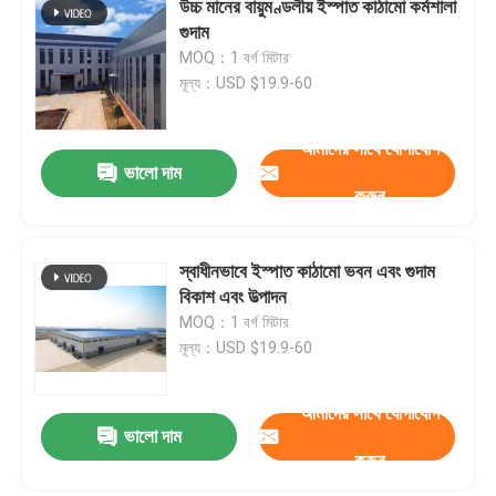
উচ্চ মানের বায়ুমণ্ডলীয় ইস্পাত কাঠামো কর্মশালা
গুদাম
ইস্পাত প্রিফ্যাব্রিকেটেড ঘর
MOQ：1 বর্গ মিটার
মূল্য：USD $19.9-60
ইস্পাত কাঠামোগত উপাদান
আমাদের সাথে যোগাযোগ
ভালো দাম
ডিমের স্তর মুরগির খাঁচা
করুন
ব্রয়লার চিকেন কেজ সিস্টেম
স্বাধীনভাবে ইস্পাত কাঠামো ভবন এবং গুদাম
বিকাশ এবং উত্পাদন
MOQ：1 বর্গ মিটার
ব্রয়লার ফ্লোর সিস্টেম
মূল্য：USD $19.9-60
আমাদের সাথে যোগাযোগ
ভালো দাম
করুন