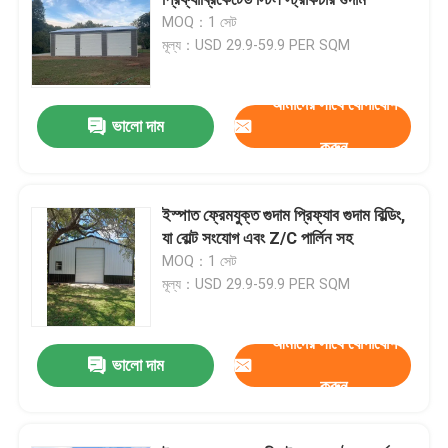
MOQ：1 সেট
মূল্য：USD 29.9-59.9 PER SQM
স্টিল স্ট্রাকচার ওয়ার্কশপ
আমাদের সাথে যোগাযোগ
ইস্পাত স্ট্রাকচার বিল্ডিং
ভালো দাম
করুন
প্রিফ্যাব গুদাম ভবন
ইস্পাত ফ্রেমযুক্ত গুদাম প্রিফ্যাব গুদাম বিল্ডিং,
যা বোল্ট সংযোগ এবং Z/C পার্লিন সহ
গবাদি পশু ফার্ম হাউস
MOQ：1 সেট
মূল্য：USD 29.9-59.9 PER SQM
ইস্পাত ফ্রেম অফিস বিল্ডিং
আমাদের সাথে যোগাযোগ
ভালো দাম
কাঠামোগত ইস্পাত হ্যাঙ্গার
করুন
ইস্পাত কাঠামো প্রদর্শনী হল