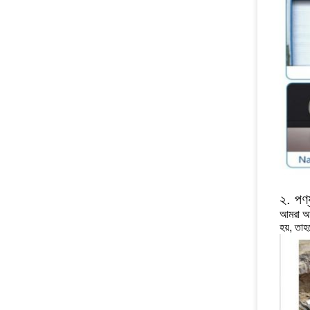
২. পণ্
আমরা আপ
হয়, তা