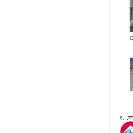
৪. কোম