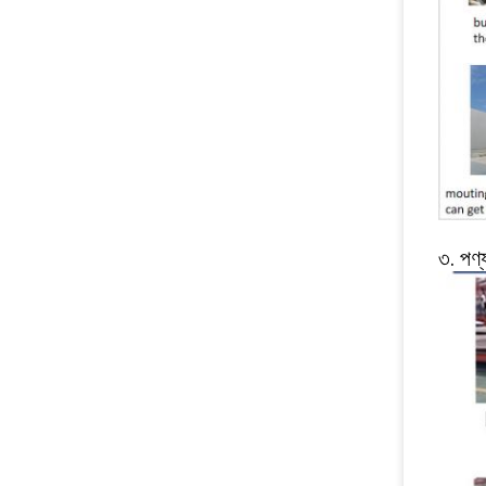
৩. পণ্য