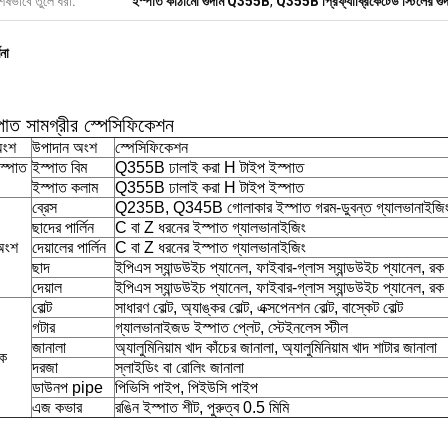
েষভাবে তুলে ধরা:
ইস্পাত কাঠামো গুদাম Q355B
,
Q355B প্রিফ্যাব্রিকেটেড স্টিলের গু
ণনা
পাত সামগ্রীর স্পেসিফিকেশন
অংশ
উপাদান অংশ
স্পেসিফিকেশন
ইস্পাত
ইস্পাত বিম
Q355B ঢালাই করা H টাইপ ইস্পাত
ইস্পাত কলাম
Q355B ঢালাই করা H টাইপ ইস্পাত
ব্রেস
Q235B, Q345B গোলাকার ইস্পাত গরম-ডুবন্ত গ্যালভানাইজি
ছাদের পার্লিন
C বা Z ধরনের ইস্পাত গ্যালভানাইজিং
 অংশ
দেয়ালের পার্লিন
C বা Z ধরনের ইস্পাত গ্যালভানাইজিং
ছাদ
ইপিএস স্যান্ডউইচ প্যানেল, ফাইবার-গ্লাস স্যান্ডউইচ প্যানেল, রক 
দেয়াল
ইপিএস স্যান্ডউইচ প্যানেল, ফাইবার-গ্লাস স্যান্ডউইচ প্যানেল, রক 
বোল্ট
সাধারণ বোল্ট, অ্যাঙ্কর বোল্ট, এক্সপেনশন বোল্ট, বাস্কেট বোল্ট
গটার
গ্যালভানাইজড ইস্পাত প্লেট, স্টেইনলেস স্টীল
জানালা
অ্যালুমিনিয়াম খাদ কাঁচের জানালা, অ্যালুমিনিয়াম খাদ শাটার জানালা
িক
দরজা
স্লাইডিং বা রোলিং জানালা
ডাউনপ pipe
পিভিসি পাইপ, পিইউসি পাইপ
এজ কভার
রঙিন ইস্পাত শীট, পুরুত্ব 0.5 মিমি