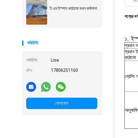
বিশ
ই এম ইস্পাত কাঠামো ভবন কর্মশালা
পণ্যের বর্
১. ইস্
পরিচিতি
প্রধান 
প্রধান 
কাঠামো
পরিচিতি:
Lisa
টেল:
17806251160
ব্রেসিং
যোগাযোগ
আনুষাঙ্গ