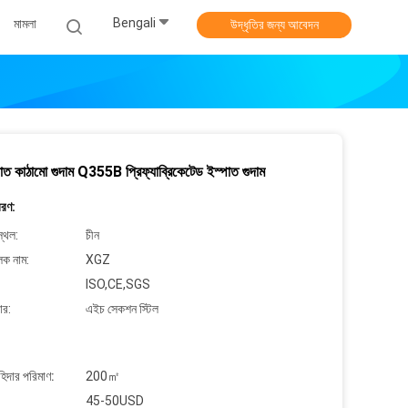
Bengali
মামলা
উদ্ধৃতির জন্য আবেদন
াত কাঠামো গুদাম Q355B প্রিফ্যাব্রিকেটেড ইস্পাত গুদাম
বরণ:
্থল:
চীন
লক নাম:
XGZ
ISO,CE,SGS
ার:
এইচ সেকশন স্টিল
াহিদার পরিমাণ:
200㎡
45-50USD