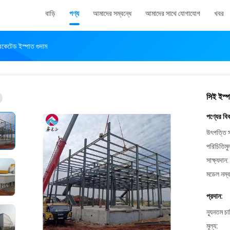
বাড়ি
পণ্য
আমাদের সম্বন্ধে
আমাদের সাথে যোগাযোগ
খবর
িকেটেড ইস্পাত গুদাম
সিই ইস্প
পণ্যের বি
উৎপত্তি স
পরিচিতিমু
সাক্ষ্যদান:
মডেল নম্ব
প্রদান:
ন্যূনতম চ
মূল্য: