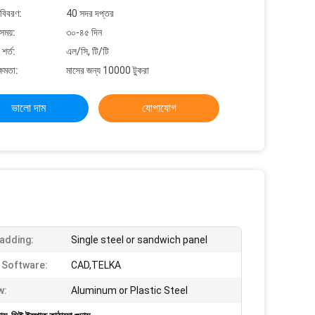
 বিবরণ:
40 সদর দপ্তর
সময়:
৩০-৪৫ দিন
শর্ত:
এল/সি, টি/টি
্ষমতা:
মাসের জন্য 10000 টুকরা
ভালো দাম
যোগাযোগ
ladding:
Single steel or sandwich panel
 Software:
CAD,TELKA
w:
Aluminum or Plastic Steel