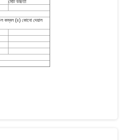
মোট উচ্চতা
উল কম্বল (৪) কোনো দেয়াল