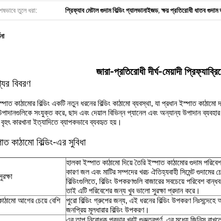
েষভাবে তুলে ধরা:
প্রিফ্যাব মেটাল গুদাম বিল্ডিং গ্যালভানাইজড
,
ক্ষয় প্রতিরোধী ধাতব গুদাম
ণনা
জারা-প্রতিরোধী দীর্ঘ-মেয়াদী প্রিফ্যাব্র
্যের বিবরণ
স্পাত কাঠামোর বিল্ডিং একটি নতুন ধরনের বিল্ডিং কাঠামো ব্যবস্থা, যা প্রধান ইস্পাত ক
পাদানগুলিকে সংযুক্ত করে, ছাদ এবং দেয়াল বিভিন্ন প্যানেল এবং অন্যান্য উপাদান ব্যবহা
, বৃহৎ কারখানা ইত্যাদিতে ব্যাপকভাবে ব্যবহৃত হয়।
পাত কাঠামো বিল্ডিং-এর সুবিধা
হালকা ইস্পাত কাঠামো দিয়ে তৈরি ইস্পাত কাঠামোর গুদাম পরিবেশ স
কারণ জল এবং মাটির সম্পদের খরচ ঐতিহ্যবাহী সিমেন্ট গুদামের
ুরক্ষা
বিল্ডিংগুলিতে, বিল্ডিং উপকরণগুলি বাজারের সবচেয়ে পরিবেশ বান্ধ
তাই এটি পরিবেশের জন্য খুব ভালো সুরক্ষা প্রদান করে।
কাঠামো আগের চেয়ে বেশি
পুরো বিল্ডিং গ্রুপের জন্য, এই ধরনের বিল্ডিং উপকরণ নিঃসন্দে
জনপ্রিয় মূলধারার বিল্ডিং উপকরণ।
এর তাপ নিরোধক প্রভাব খুবই গুরুত্বপূর্ণ, এর মধ্যে জিনিস রাখ