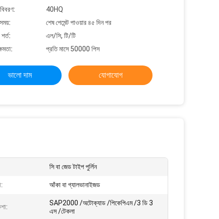
 বিবরণ:
40HQ
সময়:
শেষ পেমেন্ট পাওয়ার ৪৫ দিন পর
শর্ত:
এল/সি, টি/টি
্ষমতা:
প্রতি মাসে 50000 পিস
ভালো দাম
যোগাযোগ
সি বা জেড টাইপ পুর্লিন
া:
আঁকা বা গ্যালভানাইজড
SAP2000 /অটোক্যাড /পিকেপিএম /3 ডি 3
শা:
এস /টেকলা