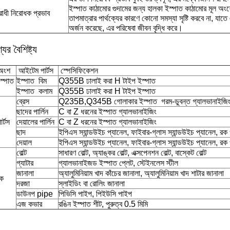
ইস্পাত কাঠামোর গুদামের জন্য হালকা ইস্পাত কাঠামোর মূল অংশে
রোধী নিরোধক প্রভাব
তাপমাত্রার পার্থক্যের কারণে কোনো সমস্যা সৃষ্টি করবে না, যাত
অর্জন করেছে, এর পরিষেবা জীবন বৃদ্ধি করে।
ের বৈশিষ্ট্য
 অংশ
আইটেম পার্টস
স্পেসিফিকেশন
ইস্পাত
ইস্পাত বিম
Q355B ঢালাই করা H টাইপ ইস্পাত
ইস্পাত কলাম
Q355B ঢালাই করা H টাইপ ইস্পাত
ব্রেস
Q235B,Q345B গোলাকার ইস্পাত গরম-ডুবন্ত গ্যালভানাইজি
ছাদের পার্লিন
C বা Z ধরনের ইস্পাত গ্যালভানাইজিং
ার্টস
দেয়ালের পার্লিন
C বা Z ধরনের ইস্পাত গ্যালভানাইজিং
ছাদ
ইপিএস স্যান্ডউইচ প্যানেল, ফাইবার-গ্লাস স্যান্ডউইচ প্যানেল, রক 
দেয়াল
ইপিএস স্যান্ডউইচ প্যানেল, ফাইবার-গ্লাস স্যান্ডউইচ প্যানেল, রক 
বোল্ট
সাধারণ বোল্ট, অ্যাঙ্কর বোল্ট, এক্সপেনশন বোল্ট, বাস্কেট বোল্ট
গ্যাটার
গ্যালভানাইজড ইস্পাত প্লেট, স্টেইনলেস স্টীল
জানালা
অ্যালুমিনিয়াম খাদ কাঁচের জানালা, অ্যালুমিনিয়াম খাদ শাটার জানালা
িক
দরজা
স্লাইডিং বা রোলিং জানালা
ডাউনপ pipe
পিভিসি পাইপ, পিইউসি পাইপ
এজ কভার
রঙিন ইস্পাত শীট, পুরুত্ব 0.5 মিমি