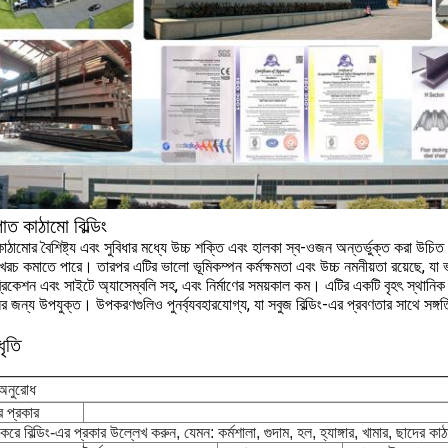
পাত কাঠামো বিল্ডিং
াঠামোর বৈশিষ্ট্য এবং সুবিধার মধ্যে উচ্চ শক্তি এবং হালকা স্ব-ওজন অন্তর্ভুক্ত করা উচিত
খরচ কমাতে পারে। তারপর এটির ভালো ভূমিকম্পন কর্মক্ষমতা এবং উচ্চ নমনীয়তা রয়েছে, যা ভূ
ব্রিকেশন এবং সাইটে অ্যাসেম্বলি সহ, এবং নির্মাণের সময়কাল কম। এটির একটি বৃহৎ স্থানিক বি
ির জন্য উপযুক্ত। উপকরণগুলিও পুনর্ব্যবহারযোগ্য, যা সবুজ বিল্ডিং-এর প্রবণতার সাথে সঙ্গতি
ধৃতি
অনুরোধ
এর প্রকার
করে বিল্ডিং-এর প্রকার উল্লেখ করুন, যেমন: কর্মশালা, গুদাম, হল, হ্যাঙ্গার, খামার, ছাদের কাঠা