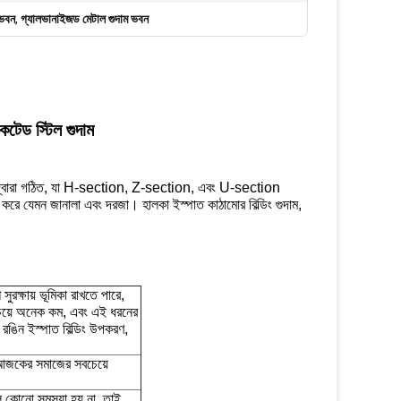
 ভবন
,
গ্যালভানাইজড মেটাল গুদাম ভবন
িকেটেড স্টিল গুদাম
াঠামো দ্বারা গঠিত, যা H-section, Z-section, এবং U-section
র করে যেমন জানালা এবং দরজা। হালকা ইস্পাত কাঠামোর বিল্ডিং গুদাম,
ুরক্ষায় ভূমিকা রাখতে পারে,
 চেয়ে অনেক কম, এবং এই ধরনের
ব রঙিন ইস্পাত বিল্ডিং উপকরণ,
হে আজকের সমাজের সবচেয়ে
লে কোনো সমস্যা হয় না, তাই