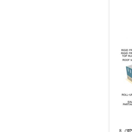
৪. কোম