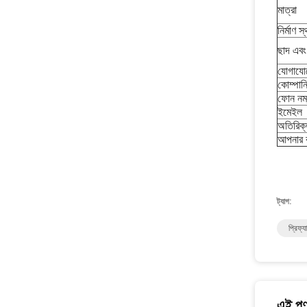
মাত্রা
নির্মাণ স
ছাদ এবং
যোগাযো
কোম্পান
ফোন নম্
ইমেইল
অতিরিক্
আপনার ক
ট্যাগ:
প্রিফ্য
এই পণ্