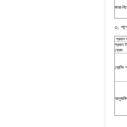
জারা-বি
৩. পণ্য
প্রধান
প্রধান 
ফ্রেম
ব্রেসিং প
আনুষাঙ্গ