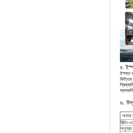
৫. ইস্
ইস্পাত ক
ভিত্তির 
প্রিফ্যা
স্থানগুল
৬. উদ্
অফার 
বিল্ডিং-
অনুগ্রহ 