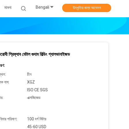
Bengali
মামলা
উদ্ধৃতির জন্য আবেদন
তিরোধী প্রিফ্যাব মেটাল গুদাম বিল্ডিং গ্যালভানাইজড
বরণ:
্থল:
চীন
লক নাম:
XGZ
ISO CE SGS
ার:
এক্সজিজেড
াহিদার পরিমাণ:
100 বর্গ মিটার
45-60 USD