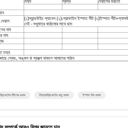
দৈর্ঘ্য
প্রস্থ
দেয়ালের উচ্চতা
্থান
(১)স্যান্ডউইচ প্যানেল (২)প্রোফাইল ইস্পাত শীট (৩)ইস্পাত শীট+গ্লাস
 দেয়াল
নেই - শুধুমাত্র কাঠামোর সাথে ছাদ
গের নাম
ির নাম
বর
ত তথ্য
াছে স্কেচ, অঙ্কন বা প্রকল্প থাকলে আমাদের পাঠান
াব্রিকেটেড স্টিলের গুদাম
প্রিফ্যাব্রিকেটেড ধাতু গুদাম
ইস্পাত বিম গুদাম
য সম্পর্কে আরও বিশদ জানতে চান