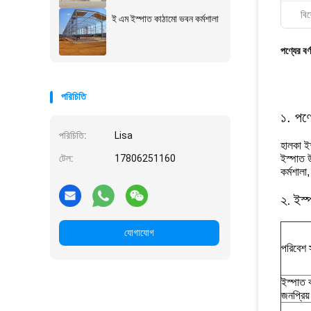
বিশ
ই এম ইস্পাত কাঠামো ভবন কর্মশালা
পণ্যের বর্
পরিচিতি
​১. পণ
পরিচিতি:
Lisa
হালকা ই
টেল:
17806251160
ইস্পাত উ
কর্মশালা
২. ইস্
যোগাযোগ
পরিবেশ স
ইস্পাত 
জনপ্রিয়