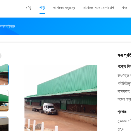
বাড়ি
পণ্য
আমাদের সম্বন্ধে
আমাদের সাথে যোগাযোগ
খবর
গ্যালভানাইজড
ক্ষয় প্র
পণ্যের বি
উৎপত্তি স
পরিচিতিমু
সাক্ষ্যদান:
মডেল নম্ব
প্রদান:
ন্যূনতম চ
মূল্য: