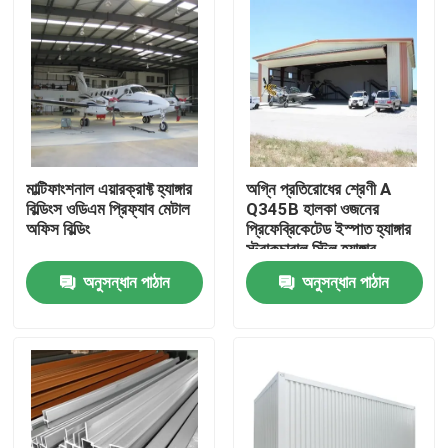
মাল্টিফাংশনাল এয়ারক্রাফ্ট হ্যাঙ্গার
অগ্নি প্রতিরোধের শ্রেণী A
বিল্ডিংস ওডিএম প্রিফ্যাব মেটাল
Q345B হালকা ওজনের
অফিস বিল্ডিং
প্রিফেব্রিকেটেড ইস্পাত হ্যাঙ্গার
স্ট্রাকচারাল স্টিল হ্যাঙ্গার
অনুসন্ধান পাঠান
অনুসন্ধান পাঠান
বাড়ি
পণ্য
আমাদের সম্বন্ধে