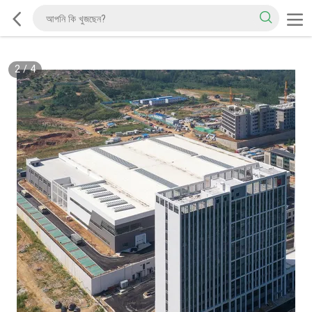
2
/
4