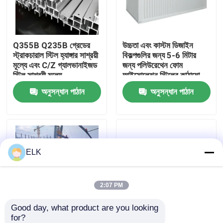
কারখানা পরিদর্শন
Q355B Q235B গ্রেডের
উচ্চতা এবং কাস্টম ডিজাইন
স্ট্রাকচারাল স্টিল হ্যাঙ্গার সাশ্রয়ী
বিকল্পগুলির জন্য 5-6 মিটার
গুণমান নিয়ন্ত্রণ
মূল্যে এবং C/Z গ্যালভানাইজড
জন্য পলিউরেথেন ফোম
স্টিল সাশ্রয়ী মূল্যে
আইসোলেশন স্টিলের কাঠামো
অনুসন্ধান পাঠান
অনুসন্ধান পাঠান
আমাদের সাথে যোগাযোগ
খবর
ELK
মামলা
একটি উদ্ধৃতি অনুরোধ করুন
2:07 PM
Good day, what product are you looking 
ইস্পাত কাঠামো গুদাম
for?
Q355B Q235B গ্রেড
উচ্চ জারা প্রতিরোধ ক্ষমতা