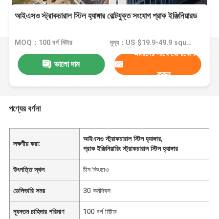
আইএসও স্ট্রাকচারাল স্টিল হ্যাঙ্গার বোল্টযুক্ত সংযোগ প্রাক ইঞ্জিনিয়ারড
MOQ：100 বর্গ মিটার
মূল্য：US $19.9-49.9 square meter
আমাদের সাথে যোগাযোগ
ভালো দাম
করুন
পণ্যের বর্ণনা
আইএসও স্ট্রাকচারাল স্টিল হ্যাঙ্গার
,
লক্ষণীয় করা:
প্রাক ইঞ্জিনিয়ারিং স্ট্রাকচারাল স্টিল হ্যাঙ্গার
উৎপত্তি স্থল
চীন কিংডাও
ডেলিভারি সময়
30 কর্মদিবস
ন্যূনতম চাহিদার পরিমাণ
100 বর্গ মিটার