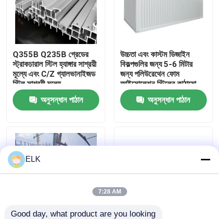
কারখানা পরিদর্শন
Q355B Q235B গ্রেডের
উচ্চতা এবং কাস্টম ডিজাইন
গুণমান নিয়ন্ত্রণ
স্ট্রাকচারাল স্টিল হ্যাঙ্গার সাশ্রয়ী
বিকল্পগুলির জন্য 5-6 মিটার
মূল্যে এবং C/Z গ্যালভানাইজড
জন্য পলিউরেথেন ফোম
স্টিল সাশ্রয়ী মূল্যে
আইসোলেশন স্টিলের কাঠামো
আমাদের সাথে যোগাযোগ
অনুসন্ধান পাঠান
অনুসন্ধান পাঠান
খবর
মামলা
ELK
একটি উদ্ধৃতি অনুরোধ করুন
7:28 AM
ইস্পাত কাঠামো গুদাম
Good day, what product are you looking 