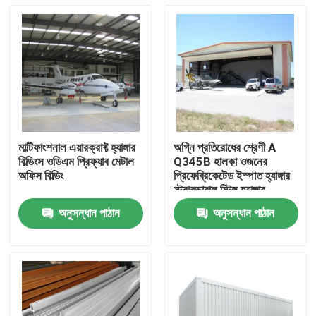
মাল্টিফাংশনাল এয়ারক্রাফ্ট হ্যাঙ্গার
অগ্নি প্রতিরোধের শ্রেণী A
বিল্ডিংস ওডিএম প্রিফ্যাব মেটাল
Q345B হালকা ওজনের
অফিস বিল্ডিং
প্রিফেব্রিকেটেড ইস্পাত হ্যাঙ্গার
স্ট্রাকচারাল স্টিল হ্যাঙ্গার
অনুসন্ধান পাঠান
অনুসন্ধান পাঠান
বাড়ি
পণ্য
আমাদের সম্বন্ধে