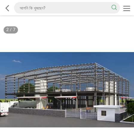
2
/
7