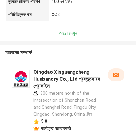
ন্যূনতম চাহিদার পরিমাণ
100 বর্গ মিটার
পরিচিতিমুলক নাম
XGZ
আরো দেখুন
আমাদের সম্পর্কে
Qingdao Xinguangzheng
Husbandry Co., Ltd প্রস্তুতকারক
প্রোফাইল
300 meters north of the
intersection of Shenzhen Road
and Shanghai Road, Pingdu City,
Qingdao, Shandong, China ,চীন
5.0
যাচাইকৃত সরবরাহকারী