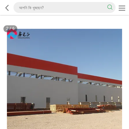
2
/
6