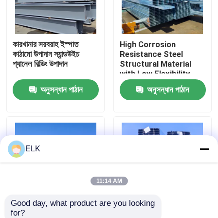
কারখানা পরিদর্শন
কারখানার সরবরাহ ইস্পাত
High Corrosion
কাঠামো উপাদান স্যান্ডউইচ
Resistance Steel
গুণমান নিয়ন্ত্রণ
প্যানেল বিল্ডিং উপাদান
Structural Material
with Low Flexibility
and High Fire
অনুসন্ধান পাঠান
অনুসন্ধান পাঠান
আমাদের সাথে যোগাযোগ
Resistance
খবর
ELK
মামলা
একটি উদ্ধৃতি অনুরোধ করুন
11:14 AM
Good day, what product are you looking 
ইস্পাত কাঠামো গুদাম
for?
Q345B Q235B Steel
High Fire Resistance