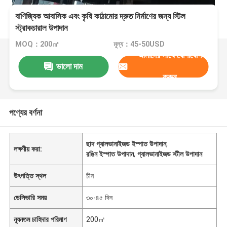
বাণিজ্যিক আবাসিক এবং কৃষি কাঠামোর দ্রুত নির্মাণের জন্য স্টিল
স্ট্রাকচারাল উপাদান
MOQ：200㎡
মূল্য：45-50USD
আমাদের সাথে যোগাযোগ
ভালো দাম
করুন
পণ্যের বর্ণনা
ছাদ গ্যালভানাইজড ইস্পাত উপাদান
,
লক্ষণীয় করা:
রঙিন ইস্পাত উপাদান
,
গ্যালভানাইজড স্টীল উপাদান
উৎপত্তি স্থল
চীন
ডেলিভারি সময়
৩০-৪৫ দিন
ন্যূনতম চাহিদার পরিমাণ
200㎡