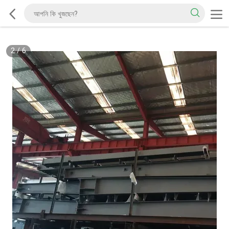
2
/
6