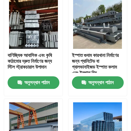
বাণিজ্যিক আবাসিক এবং কৃষি
ইস্পাত গুদাম কারখানা নির্মাণের
কাঠামোর দ্রুত নির্মাণের জন্য
জন্য প্যানিটেড বা
স্টিল স্ট্রাকচারাল উপাদান
গ্যালভানাইজড ইস্পাত কলাম
এবং ইস্পাত বিম
অনুসন্ধান পাঠান
অনুসন্ধান পাঠান
বাড়ি
পণ্য
আমাদের সম্বন্ধে