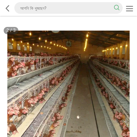
2
/
3