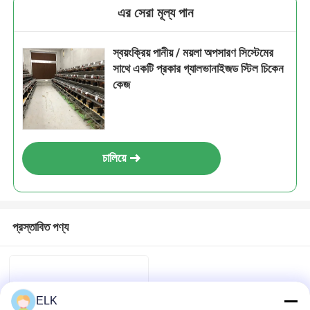
এর সেরা মূল্য পান
স্বয়ংক্রিয় পানীয় / ময়লা অপসারণ সিস্টেমের
সাথে একটি প্রকার গ্যালভানাইজড স্টিল চিকেন
কেজ
চালিয়ে
প্রস্তাবিত পণ্য
ELK