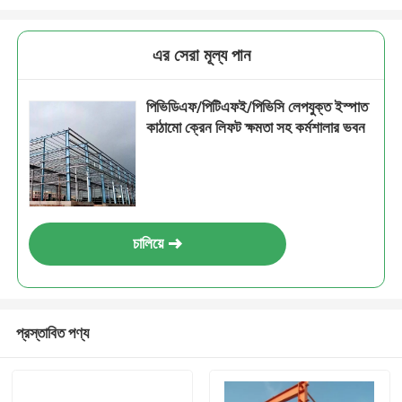
এর সেরা মূল্য পান
পিভিডিএফ/পিটিএফই/পিভিসি লেপযুক্ত ইস্পাত
কাঠামো ক্রেন লিফট ক্ষমতা সহ কর্মশালার ভবন
চালিয়ে
প্রস্তাবিত পণ্য