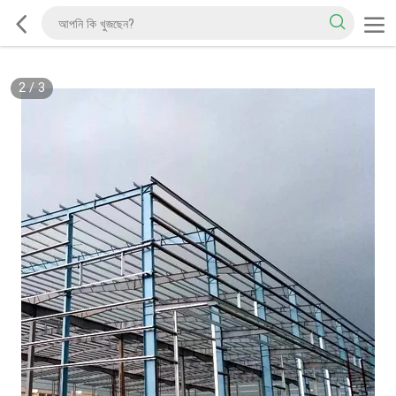
2
/
3