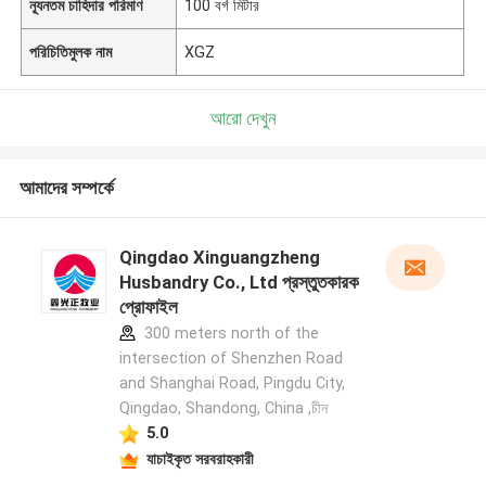
ন্যূনতম চাহিদার পরিমাণ
100 বর্গ মিটার
পরিচিতিমুলক নাম
XGZ
আরো দেখুন
আমাদের সম্পর্কে
Qingdao Xinguangzheng
Husbandry Co., Ltd প্রস্তুতকারক
প্রোফাইল
300 meters north of the
intersection of Shenzhen Road
and Shanghai Road, Pingdu City,
Qingdao, Shandong, China ,চীন
5.0
যাচাইকৃত সরবরাহকারী