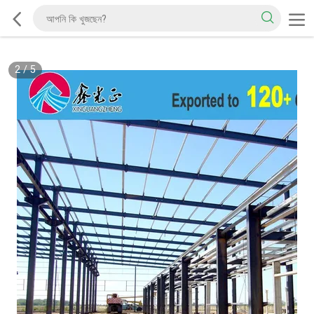
2
/
5