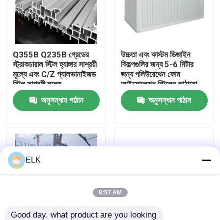
কারখানা পরিদর্শন
Q355B Q235B গ্রেডের
উচ্চতা এবং কাস্টম ডিজাইন
গুণমান নিয়ন্ত্রণ
স্ট্রাকচারাল স্টিল হ্যাঙ্গার সাশ্রয়ী
বিকল্পগুলির জন্য 5-6 মিটার
মূল্যে এবং C/Z গ্যালভানাইজড
জন্য পলিউরেথেন ফোম
স্টিল সাশ্রয়ী মূল্যে
আইসোলেশন স্টিলের কাঠামো
আমাদের সাথে যোগাযোগ
অনুসন্ধান পাঠান
অনুসন্ধান পাঠান
খবর
মামলা
ELK
একটি উদ্ধৃতি অনুরোধ করুন
8:57 AM
ইস্পাত কাঠামো গুদাম
Good day, what product are you looking 