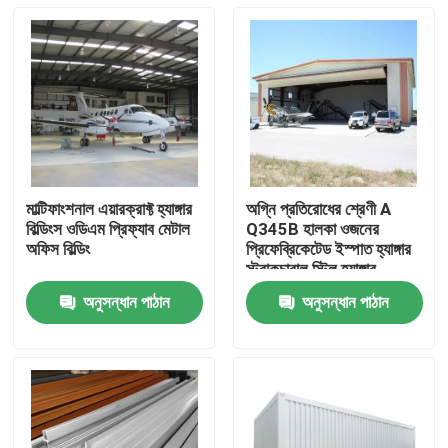
মাল্টিফাংশনাল এয়ারক্রাফ্ট হ্যাঙ্গার
অগ্নি প্রতিরোধের শ্রেণী A
বিল্ডিংস ওডিএম প্রিফ্যাব মেটাল
Q345B হালকা ওজনের
অফিস বিল্ডিং
প্রিফেব্রিকেটেড ইস্পাত হ্যাঙ্গার
স্ট্রাকচারাল স্টিল হ্যাঙ্গার
অনুসন্ধান পাঠান
অনুসন্ধান পাঠান
বাড়ি
পণ্য
আমাদের সম্বন্ধে