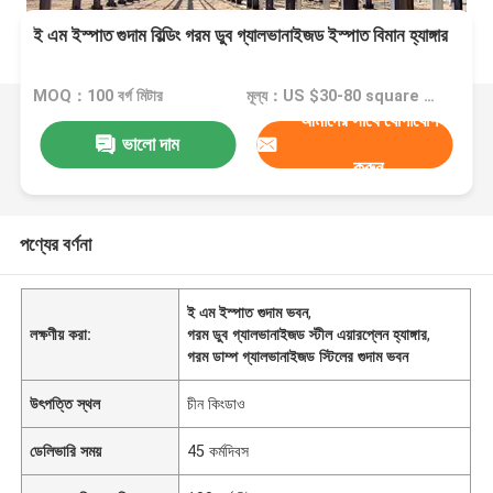
ই এম ইস্পাত গুদাম বিল্ডিং গরম ডুব গ্যালভানাইজড ইস্পাত বিমান হ্যাঙ্গার
MOQ：100 বর্গ মিটার
মূল্য：US $30-80 square meter
আমাদের সাথে যোগাযোগ
ভালো দাম
করুন
পণ্যের বর্ণনা
ই এম ইস্পাত গুদাম ভবন
,
লক্ষণীয় করা:
গরম ডুব গ্যালভানাইজড স্টীল এয়ারপ্লেন হ্যাঙ্গার
,
গরম ডাম্প গ্যালভানাইজড স্টিলের গুদাম ভবন
উৎপত্তি স্থল
চীন কিংডাও
ডেলিভারি সময়
45 কর্মদিবস