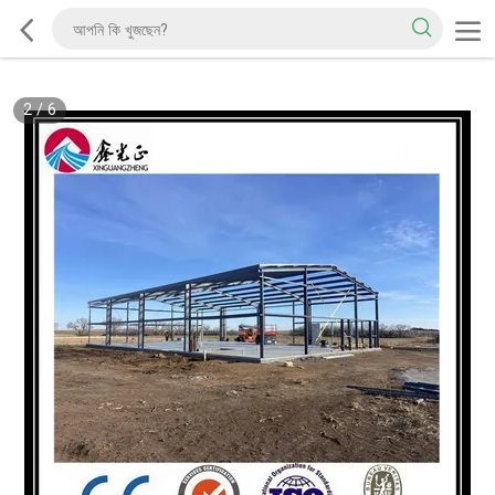
2
/
6