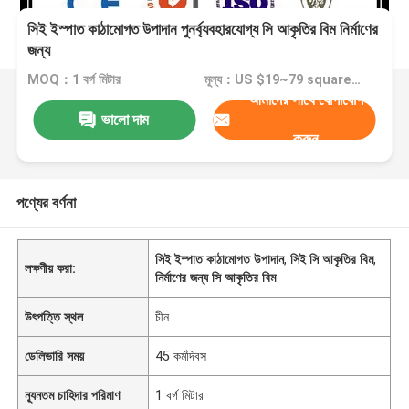
সিই ইস্পাত কাঠামোগত উপাদান পুনর্ব্যবহারযোগ্য সি আকৃতির বিম নির্মাণের
জন্য
MOQ：1 বর্গ মিটার
মূল্য：US $19~79 square meter
আমাদের সাথে যোগাযোগ
ভালো দাম
করুন
পণ্যের বর্ণনা
সিই ইস্পাত কাঠামোগত উপাদান
,
সিই সি আকৃতির বিম
,
লক্ষণীয় করা:
নির্মাণের জন্য সি আকৃতির বিম
উৎপত্তি স্থল
চীন
ডেলিভারি সময়
45 কর্মদিবস
ন্যূনতম চাহিদার পরিমাণ
1 বর্গ মিটার