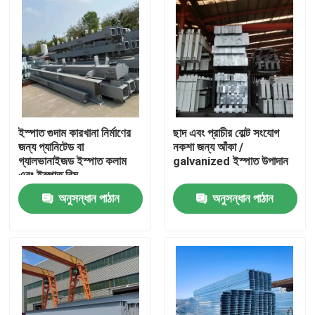
ইস্পাত গুদাম কারখানা নির্মাণের
ছাদ এবং প্রাচীর বোল্ট সংযোগ
জন্য প্যানিটেড বা
নকশা জন্য আঁকা /
গ্যালভানাইজড ইস্পাত কলাম
galvanized ইস্পাত উপাদান
এবং ইস্পাত বিম
অনুসন্ধান পাঠান
অনুসন্ধান পাঠান
বাড়ি
পণ্য
আমাদের সম্বন্ধে