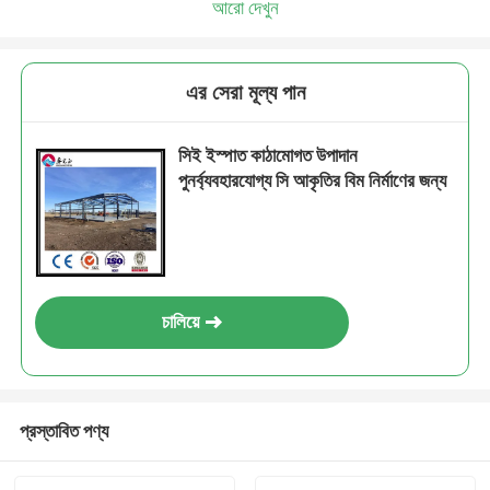
আরো দেখুন
এর সেরা মূল্য পান
সিই ইস্পাত কাঠামোগত উপাদান
পুনর্ব্যবহারযোগ্য সি আকৃতির বিম নির্মাণের জন্য
চালিয়ে
প্রস্তাবিত পণ্য