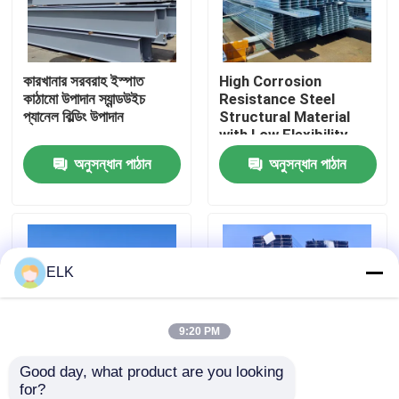
কারখানা পরিদর্শন
কারখানার সরবরাহ ইস্পাত
High Corrosion
কাঠামো উপাদান স্যান্ডউইচ
Resistance Steel
গুণমান নিয়ন্ত্রণ
প্যানেল বিল্ডিং উপাদান
Structural Material
with Low Flexibility
and High Fire
অনুসন্ধান পাঠান
অনুসন্ধান পাঠান
আমাদের সাথে যোগাযোগ
Resistance
খবর
ELK
মামলা
একটি উদ্ধৃতি অনুরোধ করুন
9:20 PM
Good day, what product are you looking 
ইস্পাত কাঠামো গুদাম
for?
Q345B Q235B Steel
High Fire Resistance