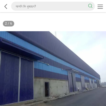
2
/
6