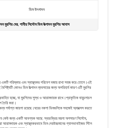
ডিম উৎপাদন
দন মুরগির ঘের
,
পানীয় সিস্টেম ডিম উত্পাদন মুরগির আবাস
্য একটি পরিষ্কার এবং স্বাস্থ্যকর পরিবেশ বজায় রাখা সহজ করে তোলে।এই
বৈশিষ্ট্যটি কোনও ডিম উত্পাদন ব্যবসায়ের জন্য অপরিহার্য কারণ এটি মুরগির
রবাহিত হচ্ছে, যা মুরগিদের সুস্থ ও আরামদায়ক রাখে।প্রাকৃতিক বায়ুচলাচল
বেশ তৈরি করা।
ন্য পর্যাপ্ত জায়গা রয়েছে।ঘরের নকশা ডিমগুলিকে সহজেই অ্যাক্সেস করতে
 কেউ জন্য একটি আবশ্যক আছে. স্বয়ংক্রিয় ময়লা অপসারণ সিস্টেম,
রা আরামদায়ক এবং স্বাস্থ্যকরভাবে ডিম দেয়উচ্চমানের গ্যালভানাইজড স্টিল