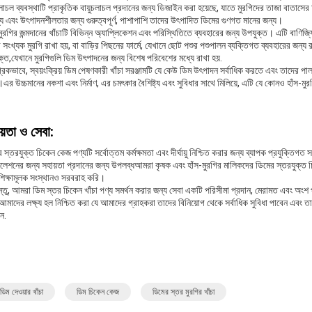
চলাচল ব্যবস্থাটি প্রাকৃতিক বায়ুচলাচল প্রদানের জন্য ডিজাইন করা হয়েছে, যাতে মুরগিদের তাজা বাতাস
্থ্য এবং উৎপাদনশীলতার জন্য গুরুত্বপূর্ণ, পাশাপাশি তাদের উৎপাদিত ডিমের গুণগত মানের জন্য।
মুরগির জন্মদানের খাঁচাটি বিভিন্ন অ্যাপ্লিকেশন এবং পরিস্থিতিতে ব্যবহারের জন্য উপযুক্ত। এটি বাণিজ্
র সংখ্যক মুরগি রাখা হয়, বা বাড়ির পিছনের ফার্মে, যেখানে ছোট পশুর পশুপালন ব্যক্তিগত ব্যবহারের জন্
্ত,যেখানে মুরগিগুলি ডিম উৎপাদনের জন্য বিশেষ পরিবেশের মধ্যে রাখা হয়.
রিকভাবে, স্বয়ংক্রিয় ডিম পেষণকারী খাঁচা সরঞ্জামটি যে কেউ ডিম উৎপাদন সর্বাধিক করতে এবং তাদের পা
।এর উচ্চমানের নকশা এবং নির্মাণ, এর চমৎকার বৈশিষ্ট্য এবং সুবিধার সাথে মিলিয়ে, এটি যে কোনও হাঁস-মু
য়তা ও সেবা:
 স্তরযুক্ত চিকেন কেজ পণ্যটি সর্বোত্তম কর্মক্ষমতা এবং দীর্ঘায়ু নিশ্চিত করার জন্য ব্যাপক প্রযুক্ত
লেশনের জন্য সহায়তা প্রদানের জন্য উপলব্ধআমরা কৃষক এবং হাঁস-মুরগির মালিকদের ডিমের স্তরযুক্ত চিকেন
শিক্ষামূলক সংস্থানও সরবরাহ করি।
্তু, আমরা ডিম স্তর চিকেন খাঁচা পণ্য সমর্থন করার জন্য সেবা একটি পরিসীমা প্রদান, মেরামত এবং অংশ
াদের লক্ষ্য হল নিশ্চিত করা যে আমাদের গ্রাহকরা তাদের বিনিয়োগ থেকে সর্বাধিক সুবিধা পাবেন এবং তা
ন.
ডিম দেওয়ার খাঁচা
ডিম চিকেন কেজ
ডিমের স্তর মুরগির খাঁচা