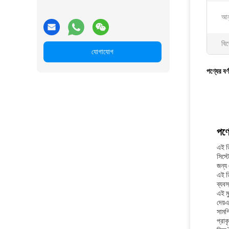
আনু
বিশ
যোগাযোগ
পণ্যের বর্
পণ্য
এই ড
সিস্ট
জন্য 
এই ডি
ব্যবস
এই ম
দেয়এ
সামগ
প্রাক