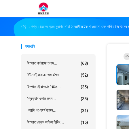
বাড়ি
পণ্য
ডিমের স্তর মুরগির খাঁচা
অটোমেটেড খাওয়ানো এবং পানীয় সিস্টেমের জ
কতগুলি
ইস্পাত কাঠামো গুদাম...
(63)
স্টিল স্ট্রাকচার ওয়ার্কশপ...
(52)
ইস্পাত স্ট্রাকচার বিল্ডিং...
(35)
প্রিফ্যাব গুদাম ভবন...
(35)
গবাদি পশু ফার্ম হাউস...
(21)
ইস্পাত ফ্রেম অফিস বিল্ডিং...
(16)