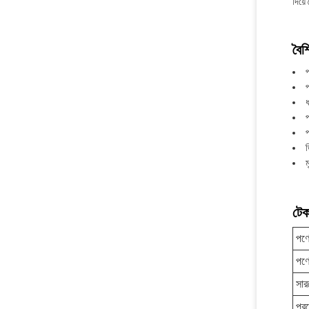
দিয়ে
বৈশি
প
প
ধ
প
প
ড
ম
টেক
পণ্
পণ্
সার
প্র