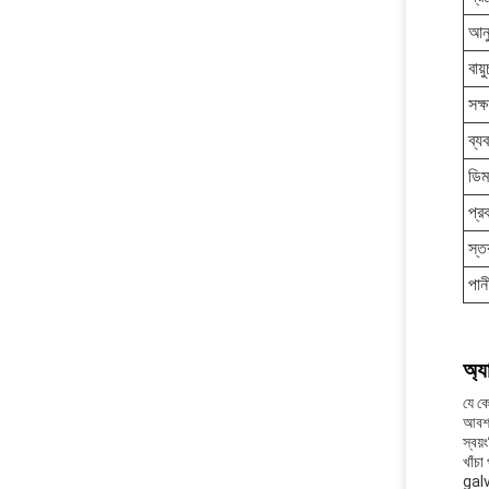
আনু
বায
সক্
ব্য
ডিম
প্র
স্ত
পান
অ্য
যে কো
আবশ্
স্বয়
খাঁচা
galv