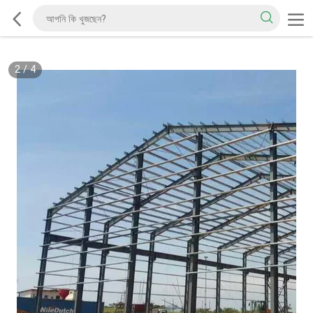
2
/
4