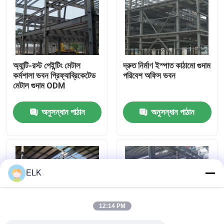
কারখানা পরিদর্শন
গুণমান নিয়ন্ত্রণ
অ্যান্টি-রস্ট পেইন্টিং মেটাল
দ্রুত নির্মাণ ইস্পাত কাঠামো গুদাম
কর্মশালা ভবন প্রিফ্যাব্রিকেটেড
পরিবেশ অফিস ভবন
মেটাল গুদাম ODM
আমাদের সাথে যোগাযোগ
অনুসন্ধান পাঠান
অনুসন্ধান পাঠান
খবর
মামলা
ELK
একটি উদ্ধৃতি অনুরোধ করুন
12:14 PM
ইস্পাত কাঠামো গুদাম