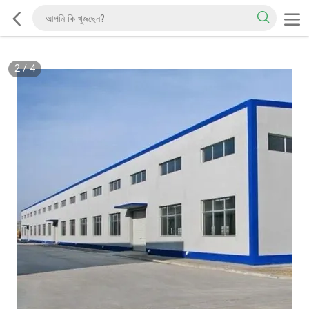
2
/
4