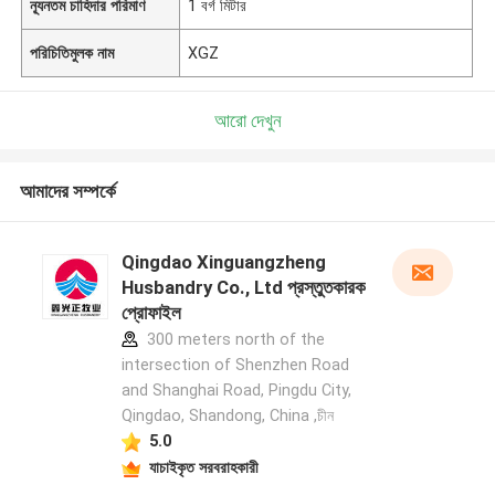
ন্যূনতম চাহিদার পরিমাণ
1 বর্গ মিটার
পরিচিতিমুলক নাম
XGZ
আরো দেখুন
আমাদের সম্পর্কে
Qingdao Xinguangzheng
Husbandry Co., Ltd প্রস্তুতকারক
প্রোফাইল
300 meters north of the
intersection of Shenzhen Road
and Shanghai Road, Pingdu City,
Qingdao, Shandong, China ,চীন
5.0
যাচাইকৃত সরবরাহকারী